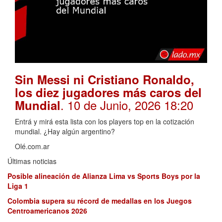
Sin Messi ni Cristiano Ronaldo,
los diez jugadores más caros del
. 10 de Junio, 2026 18:20
Mundial
Entrá y mirá esta lista con los players top en la cotización
mundial. ¿Hay algún argentino?
Olé.com.ar
Últimas noticias
Posible alineación de Alianza Lima vs Sports Boys por la
Liga 1
Colombia supera su récord de medallas en los Juegos
Centroamericanos 2026