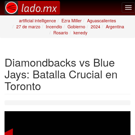
Tog
nav
artificial intelligence
Ezra Miller
Aguascalientes
27 de marzo
Incendio
Gobierno
2024
Argentina
Rosario
kenedy
Diamondbacks vs Blue
Jays: Batalla Crucial en
Toronto