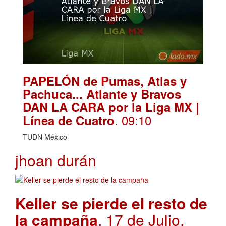
PAPELÓN de Pumas, Atlas y
Pachuca... Atlante y Bravos
DAN LA CARA por la Liga MX |
. 09:10
Línea de Cuatro
TUDN México
jhoan durán
Keller se pierde el resto de
la campaña
. 17 de Julio,