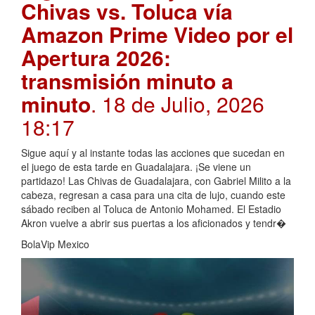
Chivas vs. Toluca vía
Amazon Prime Video por el
Apertura 2026:
transmisión minuto a
minuto
. 18 de Julio, 2026
18:17
Sigue aquí y al instante todas las acciones que sucedan en
el juego de esta tarde en Guadalajara. ¡Se viene un
partidazo! Las Chivas de Guadalajara, con Gabriel Milito a la
cabeza, regresan a casa para una cita de lujo, cuando este
sábado reciben al Toluca de Antonio Mohamed. El Estadio
Akron vuelve a abrir sus puertas a los aficionados y tendr�
BolaVip Mexico