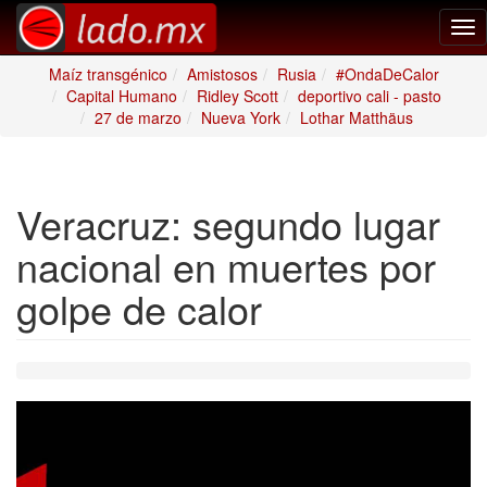
Tog
nav
Maíz transgénico
Amistosos
Rusia
#OndaDeCalor
Capital Humano
Ridley Scott
deportivo cali - pasto
27 de marzo
Nueva York
Lothar Matthäus
Veracruz: segundo lugar
nacional en muertes por
golpe de calor