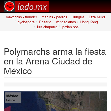
mavericks - thunder
marlins - padres
Hungría
Ezra Miller
cyclospora
Rosario
Venezolanos
Hong Kong
luis chaparro
jordan bos
Polymarchs arma la fiesta
en la Arena Ciudad de
México