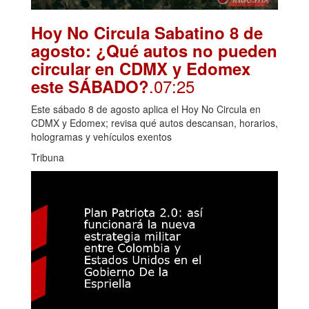
Hoy No Circula Sabatino 8 de
agosto: ¿Qué autos no pueden
circular en CDMX y Edomex
.07:25
este SÁBADO?
Este sábado 8 de agosto aplica el Hoy No Circula en
CDMX y Edomex; revisa qué autos descansan, horarios,
hologramas y vehículos exentos
Tribuna