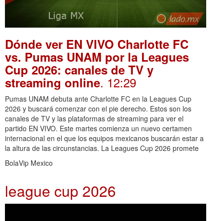
Dónde ver EN VIVO Charlotte FC
vs. Pumas UNAM por la Leagues
Cup 2026: canales de TV y
. 12:29
streaming online
Pumas UNAM debuta ante Charlotte FC en la Leagues Cup
2026 y buscará comenzar con el pie derecho. Estos son los
canales de TV y las plataformas de streaming para ver el
partido EN VIVO. Este martes comienza un nuevo certamen
internacional en el que los equipos mexicanos buscarán estar a
la altura de las circunstancias. La Leagues Cup 2026 promete
BolaVip Mexico
league cup 2026