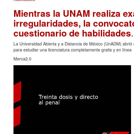
Mientras la UNAM realiza ex
irregularidades, la convoca
cuestionario de habilidades
La Universidad Abierta y a Distancia de México (UnADM) abrió e
para estudiar una licenciatura completamente gratis y en línea
Merca2.0