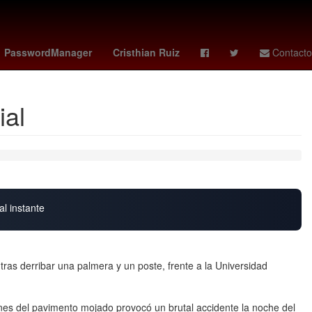
colás Maduro
Desalojo
El Paso
PasswordManager
Cristhian Ruiz
Contacto
ial
al instante
tras derribar una palmera y un poste, frente a la Universidad
nes del pavimento mojado provocó un brutal accidente la noche del