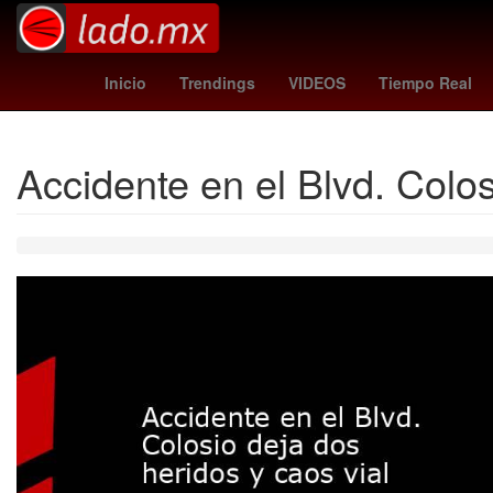
leon fc
fortaleza - palmeiras
G
Inicio
Trendings
VIDEOS
Tiempo Real
Accidente en el Blvd. Colos