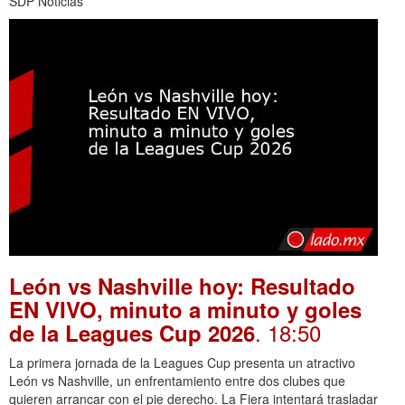
SDP Noticias
León vs Nashville hoy: Resultado
EN VIVO, minuto a minuto y goles
. 18:50
de la Leagues Cup 2026
La primera jornada de la Leagues Cup presenta un atractivo
León vs Nashville, un enfrentamiento entre dos clubes que
quieren arrancar con el pie derecho. La Fiera intentará trasladar