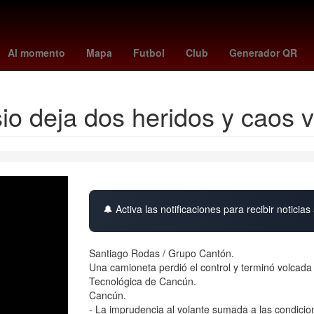
ustavo Petro
HBO
league cup 2026
alto al fuego
España
Ni
Al momento
Mapa
Futbol
Club
Generador QR
io deja dos heridos y caos v
🔔 Activa las notificaciones para recibir noticias 
Santiago Rodas / Grupo Cantón.
Una camioneta perdió el control y terminó volcada 
Tecnológica de Cancún.
Cancún.
- La imprudencia al volante sumada a las condicio