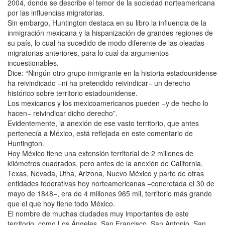
2004, donde se describe el temor de la sociedad norteamericana
por las influencias migratorias.
Sin embargo, Huntington destaca en su libro la influencia de la
inmigración mexicana y la hispanización de grandes regiones de
su país, lo cual ha sucedido de modo diferente de las oleadas
migratorias anteriores, para lo cual da argumentos
incuestionables.
Dice: “Ningún otro grupo inmigrante en la historia estadounidense
ha reivindicado −ni ha pretendido reivindicar− un derecho
histórico sobre territorio estadounidense.
Los mexicanos y los mexicoamericanos pueden −y de hecho lo
hacen− reivindicar dicho derecho”.
Evidentemente, la anexión de ese vasto territorio, que antes
pertenecía a México, está reflejada en este comentario de
Huntington.
Hoy México tiene una extensión territorial de 2 millones de
kilómetros cuadrados, pero antes de la anexión de California,
Texas, Nevada, Utha, Arizona, Nuevo México y parte de otras
entidades federativas hoy norteamericanas −concretada el 30 de
mayo de 1848−, era de 4 millones 965 mil, territorio más grande
que el que hoy tiene todo México.
El nombre de muchas ciudades muy importantes de este
territorio, como Los Ángeles, San Francisco, San Antonio, San