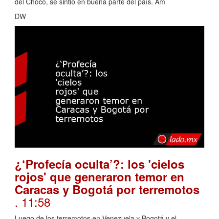
del Chocó, se sintió en buena parte del país. Am
DW
¿‘Profecía oculta’?: los 'cielos
rojos' que generaron temor en
Caracas y Bogotá por terremotos
. 11:58
Luego de los terremotos en Venezuela y Bogotá y el