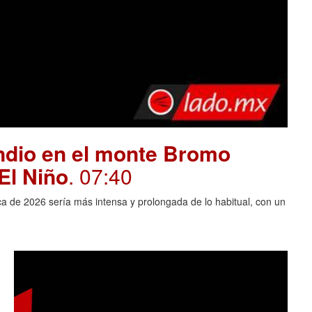
endio en el monte Bromo
El Niño
. 07:40
ca de 2026 sería más intensa y prolongada de lo habitual, con un