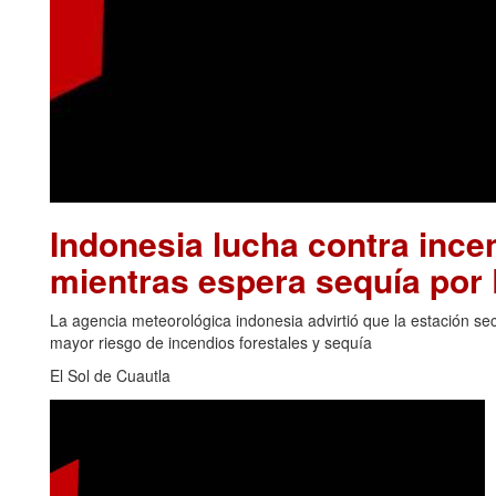
Indonesia lucha contra inc
mientras espera sequía por 
La agencia meteorológica indonesia advirtió que la estación se
mayor riesgo de incendios forestales y sequía
El Sol de Cuautla