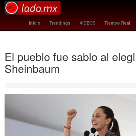
Jorge Castañeda
Auditorio Metropolitano Puebla
Guiller
Inicio
Trendings
VIDEOS
Tiempo Real
El pueblo fue sabio al ele
Sheinbaum