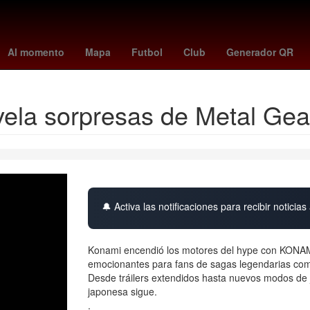
spaña
Fox Sports
clima mexicali
Play-off
andré jardine
kate 
Al momento
Mapa
Futbol
Club
Generador QR
a sorpresas de Metal Gear, 
🔔 Activa las notificaciones para recibir noticias 
Konami encendió los motores del hype con KONAM
emocionantes para fans de sagas legendarias como 
Desde tráilers extendidos hasta nuevos modos de ju
japonesa sigue.
.