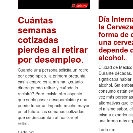
Cuántas
Día Intern
la Cerveza
semanas
forma de d
cotizadas
una cerve
pierdes al retirar
depende d
.
alcohol.
por desempleo
.
Ciudad de México,
Cuando una persona solicita un retiro
Durante décadas, 
por desempleo, la primera pregunta
significaba hablar
casi siempre es la misma: ¿cuánto
alcohol. Sin embar
dinero puedo retirar y cuándo lo
consumo están ev
recibiré? Pero, existe otro aspecto
vez más personas
que suele pasar desapercibido y que
alternativas que l
puede tener un impacto mucho mayor
el mismo sabor, el
en el futuro: las semanas cotizadas
misma experiencia
que se descuentan al realizar el
una forma más equ
retiro.
Lado.mx
Lado.mx