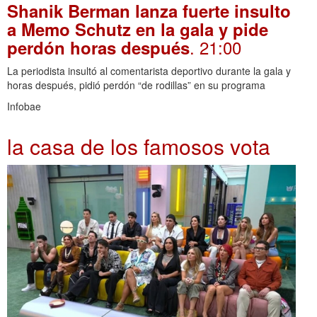
Shanik Berman lanza fuerte insulto
a Memo Schutz en la gala y pide
. 21:00
perdón horas después
La periodista insultó al comentarista deportivo durante la gala y
horas después, pidió perdón “de rodillas” en su programa
Infobae
la casa de los famosos vota