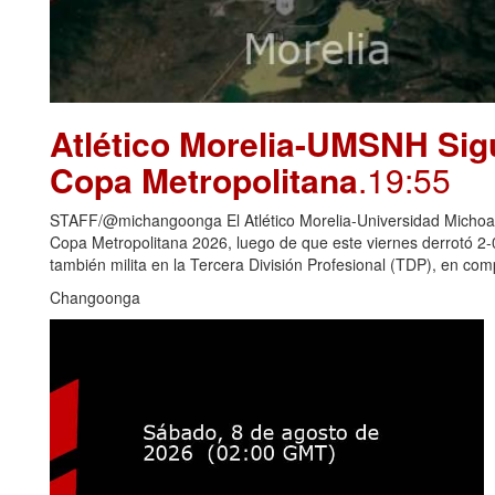
Atlético Morelia-UMSNH Sig
Copa Metropolitana
.19:55
STAFF/@michangoonga El Atlético Morelia-Universidad Michoaca
Copa Metropolitana 2026, luego de que este viernes derrotó 2
también milita en la Tercera División Profesional (TDP), en c
Changoonga