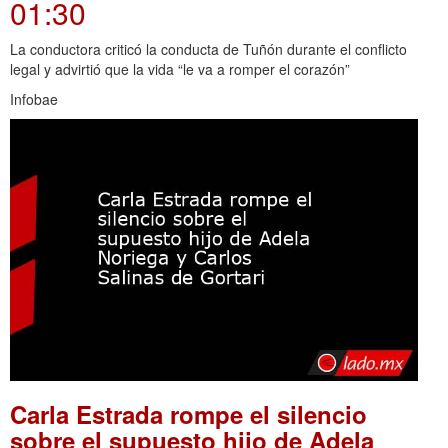
01:30
La conductora criticó la conducta de Tuñón durante el conflicto
legal y advirtió que la vida “le va a romper el corazón”
Infobae
Carla Estrada rompe el silencio
sobre el supuesto hijo de Adela