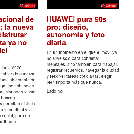
acional de
HUAWEI pura 90s
: la nueva
pro: diseño,
isfrutar
autonomía y foto
.
za ya no
diaria
el
En un momento en el que el móvil ya
no sirve solo para contestar
mensajes, sino también para trabajar,
 junio 2026.-
registrar recuerdos, navegar la ciudad
hablar de cerveza
y resolver tareas cotidianas, elegir
 inevitablemente de
bien importa más que nunca.
go, los hábitos de
Lado.mx
olucionando y cada
 buscan
es permitan disfrutar
 mismo ritual y la
 social, pero de
ilibrada.