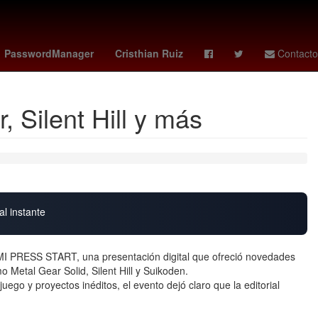
middleton
deportivo - sporting gijón
gema
PasswordManager
Cristhian Ruiz
Contacto
Silent Hill y más
al instante
I PRESS START, una presentación digital que ofreció novedades
Metal Gear Solid, Silent Hill y Suikoden.
ego y proyectos inéditos, el evento dejó claro que la editorial