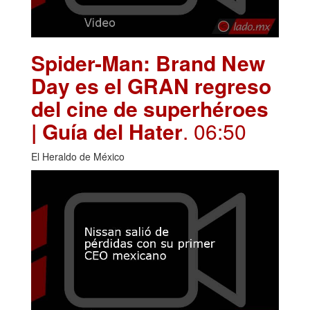
Spider-Man: Brand New
Day es el GRAN regreso
del cine de superhéroes
| Guía del Hater
. 06:50
El Heraldo de México