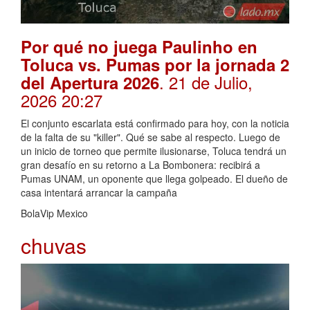
Por qué no juega Paulinho en
Toluca vs. Pumas por la jornada 2
. 21 de Julio,
del Apertura 2026
2026 20:27
El conjunto escarlata está confirmado para hoy, con la noticia
de la falta de su "killer". Qué se sabe al respecto. Luego de
un inicio de torneo que permite ilusionarse, Toluca tendrá un
gran desafío en su retorno a La Bombonera: recibirá a
Pumas UNAM, un oponente que llega golpeado. El dueño de
casa intentará arrancar la campaña
BolaVip Mexico
chuvas