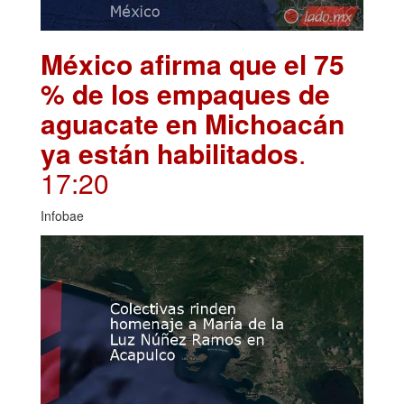
México afirma que el 75
% de los empaques de
aguacate en Michoacán
ya están habilitados
.
17:20
Infobae