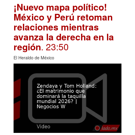
¡Nuevo mapa político!
México y Perú retoman
relaciones mientras
avanza la derecha en la
región
. 23:50
El Heraldo de México