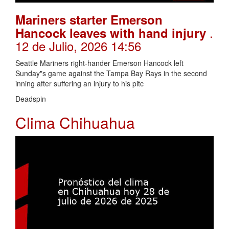
Mariners starter Emerson
.
Hancock leaves with hand injury
12 de Julio, 2026 14:56
Seattle Mariners right-hander Emerson Hancock left
Sunday"s game against the Tampa Bay Rays in the second
inning after suffering an injury to his pitc
Deadspin
Clima Chihuahua