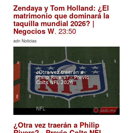
Zendaya y Tom Holland: ¿El
matrimonio que dominará la
taquilla mundial 2026? |
. 23:50
Negocios W
adn Noticias
¿Otra vez traerán a Philip
Rivers? - Previo Colts NFL