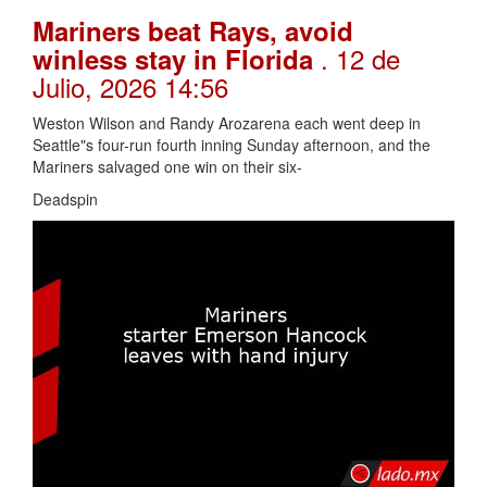
Mariners beat Rays, avoid
. 12 de
winless stay in Florida
Julio, 2026 14:56
Weston Wilson and Randy Arozarena each went deep in
Seattle"s four-run fourth inning Sunday afternoon, and the
Mariners salvaged one win on their six-
Deadspin