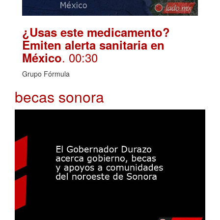
¿Usas este medicamento?
Emiten alerta sanitaria en
. 00:30
México
Grupo Fórmula
becas sonora