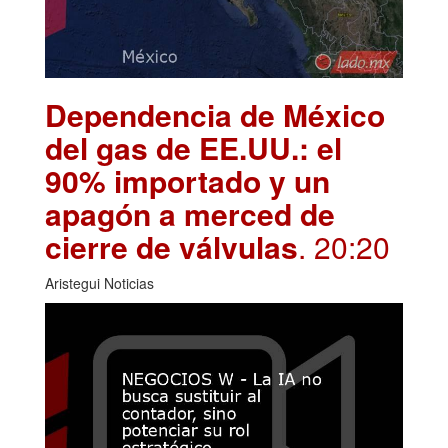
Dependencia de México
del gas de EE.UU.: el
90% importado y un
apagón a merced de
cierre de válvulas
. 20:20
Aristegui Noticias