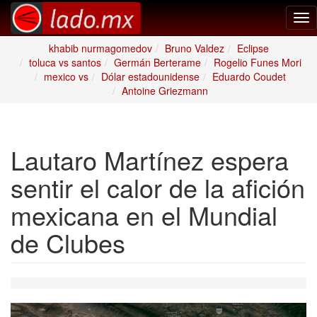
Tog
nav
khabib nurmagomedov
Bruno Valdez
Eclipse
toluca vs santos
Germán Berterame
Rogelio Funes Mori
mexico vs
Dólar estadounidense
Eduardo Coudet
Antoine Griezmann
Lautaro Martínez espera
sentir el calor de la afición
mexicana en el Mundial
de Clubes