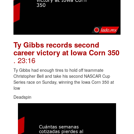
Ty Gibbs records second
career victory at Iowa Corn 350
. 23:16
Ty Gibbs had enough tires to hold off teammate
Christopher Bell and take his second NASCAR Cup
Series race on Sunday, winning the Iowa Corn 350 at
Iow
Deadspin