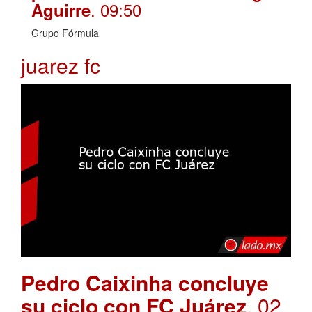
. 09:50
Aguirre
Grupo Fórmula
juarez fc
Pedro Caixinha concluye
su ciclo con FC Juárez
. 02