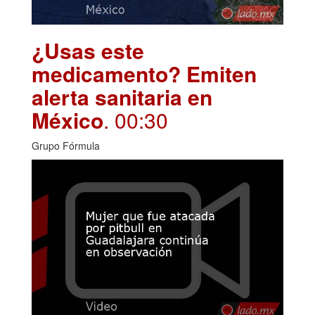
¿Usas este
medicamento? Emiten
alerta sanitaria en
México
. 00:30
Grupo Fórmula