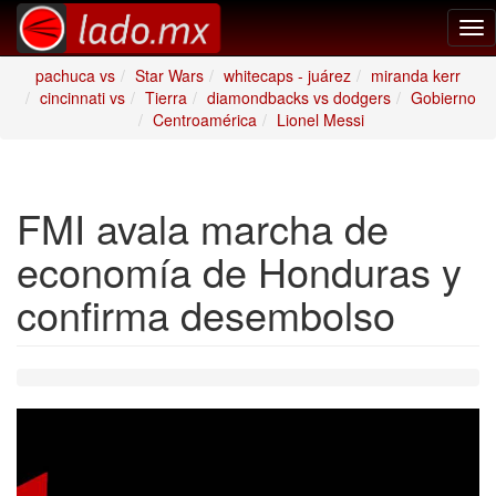
Tog
nav
pachuca vs
Star Wars
whitecaps - juárez
miranda kerr
cincinnati vs
Tierra
diamondbacks vs dodgers
Gobierno
Centroamérica
Lionel Messi
FMI avala marcha de
economía de Honduras y
confirma desembolso