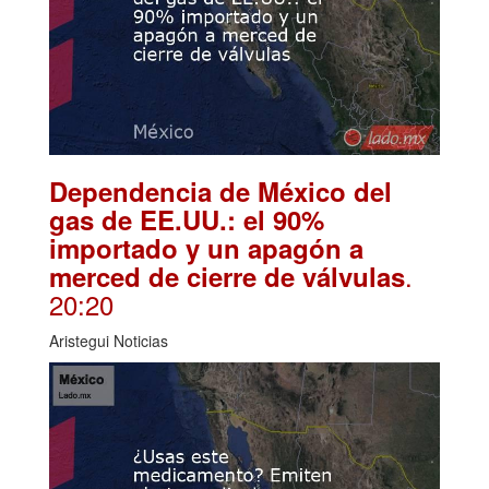
Dependencia de México del
gas de EE.UU.: el 90%
importado y un apagón a
.
merced de cierre de válvulas
20:20
Aristegui Noticias