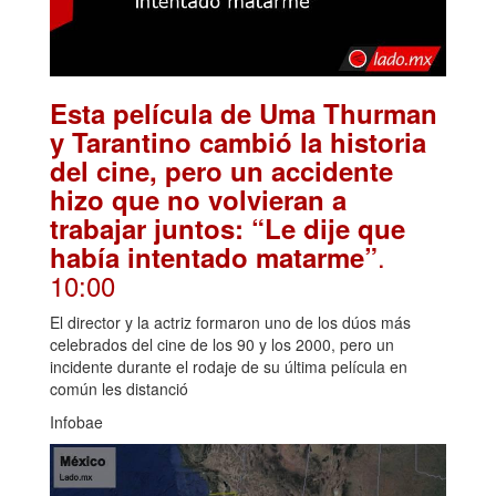
Esta película de Uma Thurman
y Tarantino cambió la historia
del cine, pero un accidente
hizo que no volvieran a
trabajar juntos: “Le dije que
.
había intentado matarme”
10:00
El director y la actriz formaron uno de los dúos más
celebrados del cine de los 90 y los 2000, pero un
incidente durante el rodaje de su última película en
común les distanció
Infobae