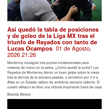
Así quedó la tabla de posiciones
y de goleo de la Liga MX tras el
triunfo de Rayados con tanto de
. 01 de Agosto,
Lucas Ocampos
2026 21:26
Monterrey consiguió tres puntos fundamentales para
meterse de nuevo en la pelea. ¿Cómo quedó la lucha? Los
Rayados de Monterrey dieron un buen golpe sobre la mesa
tras la derrota de la semana pasada, y vencieron por 2-0 a
Atlas en un Estadio Jalisco de ambiente siempre caliente. El
cuadro albiazul se llevó una victoria importante fuera de casa
BolaVip Mexico