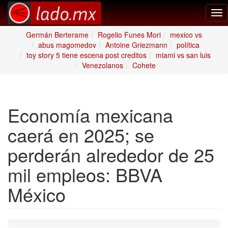
Tog
nav
Germán Berterame
Rogelio Funes Mori
mexico vs
abus magomedov
Antoine Griezmann
política
toy story 5 tiene escena post creditos
miami vs san luis
Venezolanos
Cohete
Economía mexicana
caerá en 2025; se
perderán alrededor de 25
mil empleos: BBVA
México