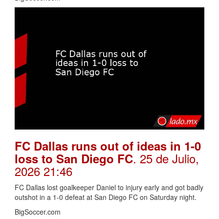
FC Dallas runs out of ideas in 1-0
. 25 de Julio,
loss to San Diego FC
2026 21:46
FC Dallas lost goalkeeper Daniel to injury early and got badly
outshot in a 1-0 defeat at San Diego FC on Saturday night.
BigSoccer.com