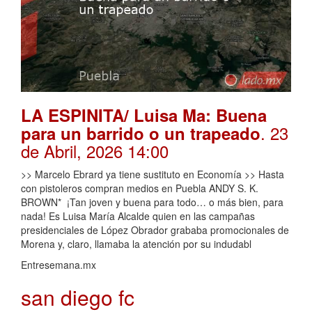
LA ESPINITA/ Luisa Ma: Buena
. 23
para un barrido o un trapeado
de Abril, 2026 14:00
>> Marcelo Ebrard ya tiene sustituto en Economía >> Hasta
con pistoleros compran medios en Puebla ANDY S. K.
BROWN* ¡Tan joven y buena para todo… o más bien, para
nada! Es Luisa María Alcalde quien en las campañas
presidenciales de López Obrador grababa promocionales de
Morena y, claro, llamaba la atención por su indudabl
Entresemana.mx
san diego fc