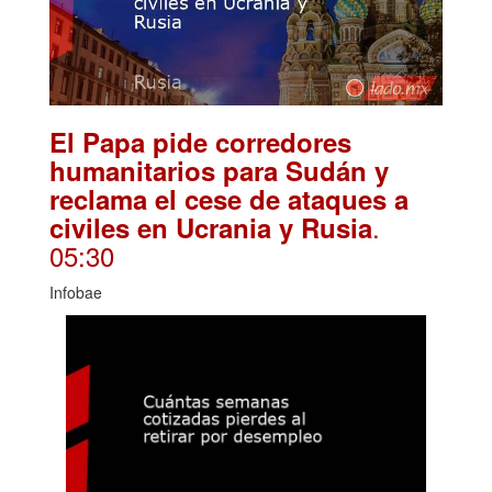
El Papa pide corredores
humanitarios para Sudán y
reclama el cese de ataques a
.
civiles en Ucrania y Rusia
05:30
Infobae