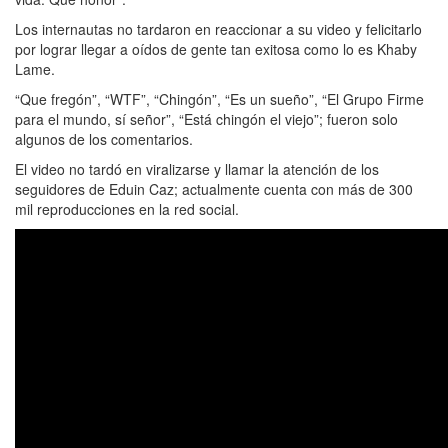
Los internautas no tardaron en reaccionar a su video y felicitarlo
por lograr llegar a oídos de gente tan exitosa como lo es Khaby
Lame.
“Que fregón”, “WTF”, “Chingón”, “Es un sueño”, “El Grupo Firme
para el mundo, sí señor”, “Está chingón el viejo”; fueron solo
algunos de los comentarios.
El video no tardó en viralizarse y llamar la atención de los
seguidores de Eduin Caz; actualmente cuenta con más de 300
mil reproducciones en la red social.