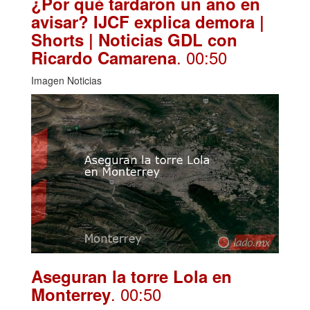
¿Por qué tardaron un año en
avisar? IJCF explica demora |
Shorts | Noticias GDL con
. 00:50
Ricardo Camarena
Imagen Noticias
Aseguran la torre Lola en
. 00:50
Monterrey