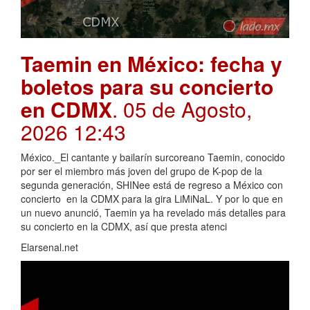
Taemin en México: fecha y
boletos para su concierto
en CDMX
. 05 de Agosto,
2026 12:43
México._El cantante y bailarín surcoreano Taemin, conocido
por ser el miembro más joven del grupo de K-pop de la
segunda generación, SHINee está de regreso a México con
concierto en la CDMX para la gira LiMiNaL. Y por lo que en
un nuevo anunció, Taemin ya ha revelado más detalles para
su concierto en la CDMX, así que presta atenci
Elarsenal.net