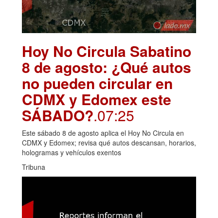
Hoy No Circula Sabatino
8 de agosto: ¿Qué autos
no pueden circular en
CDMX y Edomex este
SÁBADO?
.07:25
Este sábado 8 de agosto aplica el Hoy No Circula en
CDMX y Edomex; revisa qué autos descansan, horarios,
hologramas y vehículos exentos
Tribuna