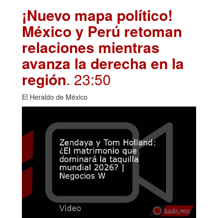
¡Nuevo mapa político!
México y Perú retoman
relaciones mientras
avanza la derecha en la
región
. 23:50
El Heraldo de México