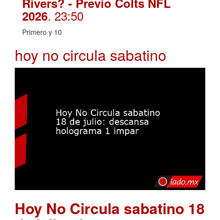
Rivers? - Previo Colts NFL
. 23:50
2026
Primero y 10
hoy no circula sabatino
Hoy No Circula sabatino 18