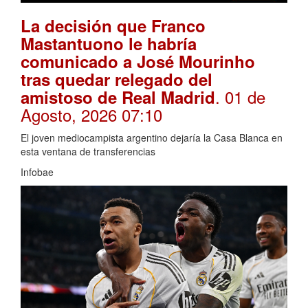
La decisión que Franco
Mastantuono le habría
comunicado a José Mourinho
tras quedar relegado del
. 01 de
amistoso de Real Madrid
Agosto, 2026 07:10
El joven mediocampista argentino dejaría la Casa Blanca en
esta ventana de transferencias
Infobae