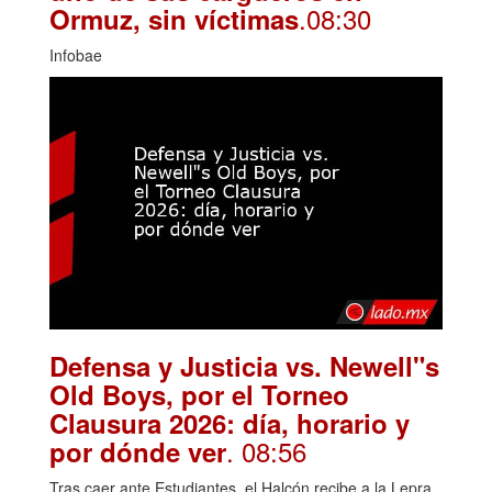
.08:30
Ormuz, sin víctimas
Infobae
Defensa y Justicia vs. Newell"s
Old Boys, por el Torneo
Clausura 2026: día, horario y
. 08:56
por dónde ver
Tras caer ante Estudiantes, el Halcón recibe a la Lepra