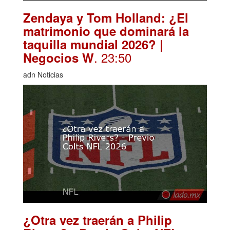
Zendaya y Tom Holland: ¿El
matrimonio que dominará la
taquilla mundial 2026? |
. 23:50
Negocios W
adn Noticias
¿Otra vez traerán a Philip