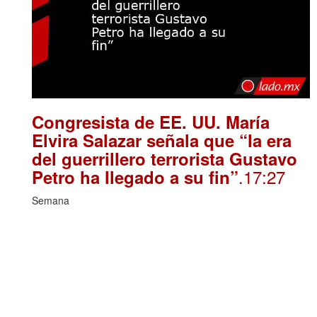
Congresista de EE. UU. María
Elvira Salazar señala que “la era
del guerrillero terrorista Gustavo
.17:27
Petro ha llegado a su fin”
Semana