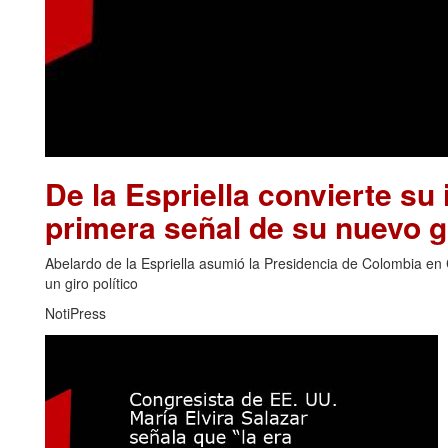
De la Espriella convierte su 
primera señal de su nuevo 
Abelardo de la Espriella asumió la Presidencia de Colombia en 
un giro político
NotiPress