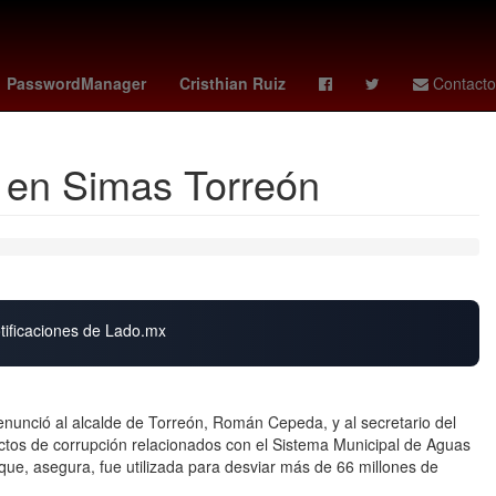
c
pacers - nets
dmax mexico
PasswordManager
Cristhian Ruiz
Contacto
s en Simas Torreón
otificaciones de Lado.mx
nunció al alcalde de Torreón, Román Cepeda, y al secretario del
tos de corrupción relacionados con el Sistema Municipal de Aguas
ue, asegura, fue utilizada para desviar más de 66 millones de