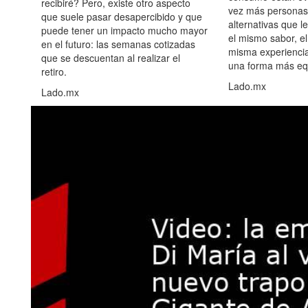
recibiré? Pero, existe otro aspecto
vez más personas
que suele pasar desapercibido y que
alternativas que l
puede tener un impacto mucho mayor
el mismo sabor, el
en el futuro: las semanas cotizadas
misma experiencia
que se descuentan al realizar el
una forma más equ
retiro.
Lado.mx
Lado.mx