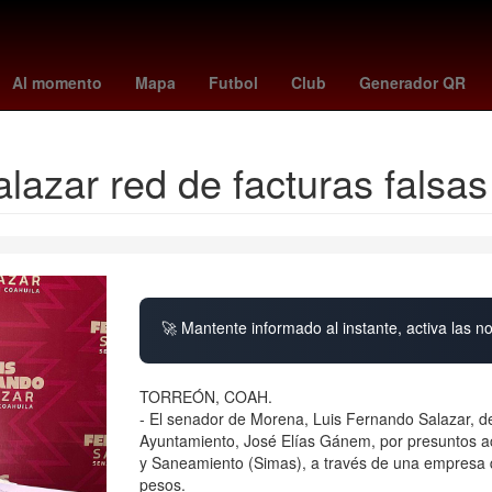
precio
Bollywood
marruecos vs haití
Incendio
Claro Sports
Al momento
Mapa
Futbol
Club
Generador QR
lazar red de facturas falsa
🚀 Mantente informado al instante, activa las n
TORREÓN, COAH.
- El senador de Morena, Luis Fernando Salazar, de
Ayuntamiento, José Elías Gánem, por presuntos ac
y Saneamiento (Simas), a través de una empresa q
pesos.