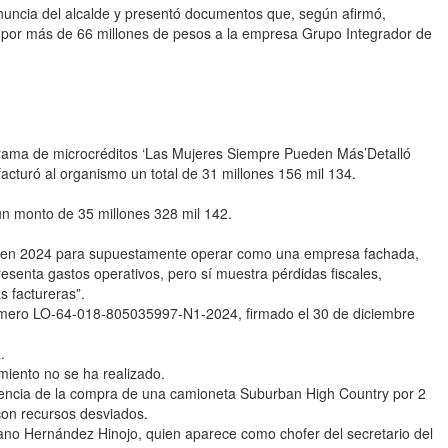
nuncia del alcalde y presentó documentos que, según afirmó,
 por más de 66 millones de pesos a la empresa Grupo Integrador de
ma de microcréditos ‘Las Mujeres Siempre Pueden Más’Detalló
facturó al organismo un total de 31 millones 156 mil 134.
un monto de 35 millones 328 mil 142.
a en 2024 para supuestamente operar como una empresa fachada,
esenta gastos operativos, pero sí muestra pérdidas fiscales,
 factureras”.
 número LO-64-018-805035997-N1-2024, firmado el 30 de diciembre
.
iento no se ha realizado.
dencia de la compra de una camioneta Suburban High Country por 2
con recursos desviados.
iano Hernández Hinojo, quien aparece como chofer del secretario del