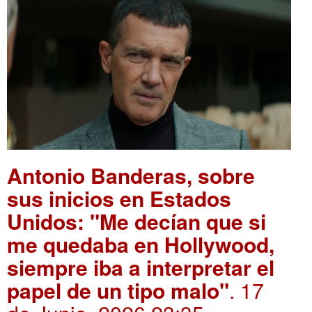
Antonio Banderas, sobre
sus inicios en Estados
Unidos: "Me decían que si
me quedaba en Hollywood,
siempre iba a interpretar el
papel de un tipo malo"
. 17