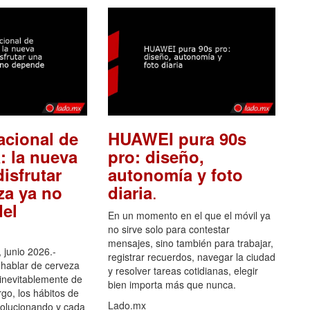
acional de
HUAWEI pura 90s
: la nueva
pro: diseño,
isfrutar
autonomía y foto
.
za ya no
diaria
el
En un momento en el que el móvil ya
no sirve solo para contestar
mensajes, sino también para trabajar,
 junio 2026.-
registrar recuerdos, navegar la ciudad
hablar de cerveza
y resolver tareas cotidianas, elegir
 inevitablemente de
bien importa más que nunca.
go, los hábitos de
Lado.mx
olucionando y cada