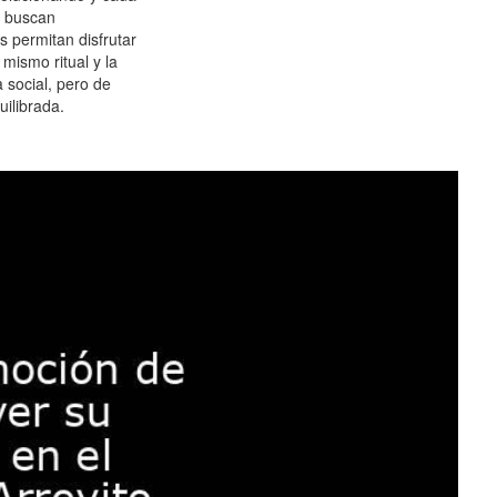
 buscan
es permitan disfrutar
 mismo ritual y la
 social, pero de
ilibrada.