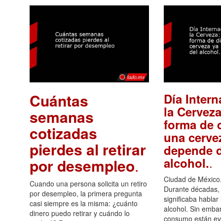
Cuántas
Día Intern
la Cerveza
semanas
forma de d
cotizadas
una cerve
pierdes al retirar
depende d
.
alcohol.
por desempleo
.
Ciudad de México,
Cuando una persona solicita un retiro
Durante décadas, 
por desempleo, la primera pregunta
significaba hablar
casi siempre es la misma: ¿cuánto
alcohol. Sin embar
dinero puedo retirar y cuándo lo
consumo están ev