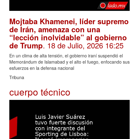
Mojtaba Khamenei, líder supremo
de Irán, amenaza con una
“lección inolvidable” al gobierno
. 18 de Julio, 2026 16:25
de Trump
En un clima de alta tensión, el gobierno iraní suspendió el
Memorándum de Islamabad y el alto el fuego, enfocando sus
esfuerzos en la defensa nacional
Tribuna
cuerpo técnico