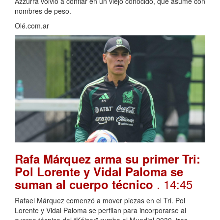
Azzurra volvió a confiar en un viejo conocido, que asume con
nombres de peso.
Olé.com.ar
Rafa Márquez arma su primer Tri:
Pol Lorente y Vidal Paloma se
. 14:45
suman al cuerpo técnico
Rafael Márquez comenzó a mover piezas en el Tri. Pol
Lorente y Vidal Paloma se perfilan para incorporarse al
cuerpo técnico del “Káiser” rumbo al Mundial 2030, tras