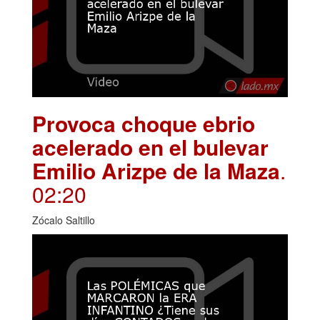
Provoca choque ebrio
acelerado en el bulevar
Emilio Arizpe de la Maza
.
02:20
Zócalo Saltillo