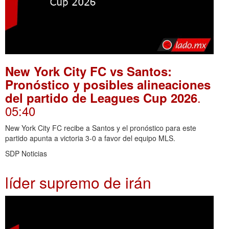
New York City FC vs Santos:
Pronóstico y posibles alineaciones
.
del partido de Leagues Cup 2026
05:40
New York City FC recibe a Santos y el pronóstico para este
partido apunta a victoria 3-0 a favor del equipo MLS.
SDP Noticias
líder supremo de irán