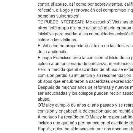
contra el abuso, así como por sobrevivientes, cali
reflexión, diálogo y renovación del compromiso inqu
personas vulnerables”.
TE PUEDE INTERESAR: ‘Me escuchó’: Víctimas de 
otros noEl grupo dijo que actualizó al primer papa 
iniciativa para ayudar a las comunidades eclesiás
cuidar a las víctimas.
El Vaticano no proporcionó el texto de las declarac
de la audiencia.
El papa Francisco creó la comisión al inicio de su 
colocó a un funcionario de confianza, el entonces 
Pero a medida que el escándalo de abuso se exten
comisión perdió su influencia y su recomendación 
obispos que encubrieron a sacerdotes depredador
Después de muchos años de reformas y nuevos mie
ser escuchadas y los obispos pueden recibir aseso
abuso.
O’Malley cumplió 80 años el año pasado y se retir
comisión y encabezó la delegación que se reunió c
A menudo ha recaído en O’Malley la responsabilida
incluido uno que aún permanece en el escritorio de
Rupnik, quien ha sido acusado por dos docenas de 