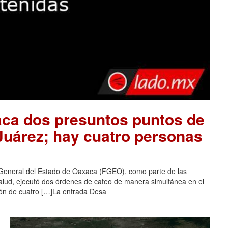
aca dos presuntos puntos de
 Juárez; hay cuatro personas
 General del Estado de Oaxaca (FGEO), como parte de las
salud, ejecutó dos órdenes de cateo de manera simultánea en el
ción de cuatro […]La entrada Desa