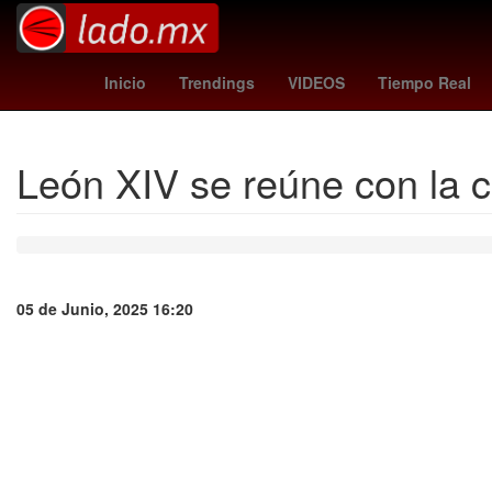
cubs - phillies
Venezolanos
One Di
Inicio
Trendings
VIDEOS
Tiempo Real
León XIV se reúne con la co
05 de Junio, 2025 16:20