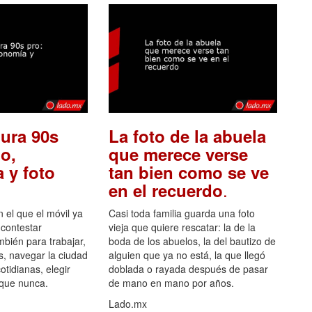
ura 90s
La foto de la abuela
o,
que merece verse
 y foto
tan bien como se ve
.
en el recuerdo
el que el móvil ya
Casi toda familia guarda una foto
 contestar
vieja que quiere rescatar: la de la
mbién para trabajar,
boda de los abuelos, la del bautizo de
s, navegar la ciudad
alguien que ya no está, la que llegó
otidianas, elegir
doblada o rayada después de pasar
 que nunca.
de mano en mano por años.
Lado.mx