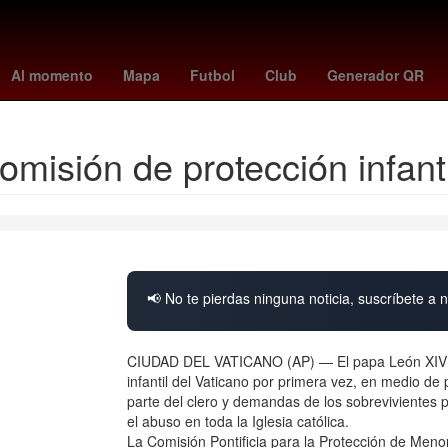
rection
congo fc
Antonela Roccuzzo
Agresión
angels - astros
Al momento
Mapa
Futbol
Club
Generador QR
misión de protección infanti
📢 No te pierdas ninguna noticia, suscríbete a n
CIUDAD DEL VATICANO (AP) — El papa León XIV se
infantil del Vaticano por primera vez, en medio 
parte del clero y demandas de los sobrevivientes 
el abuso en toda la Iglesia católica.
La Comisión Pontificia para la Protección de Menor