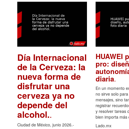
Día Internacional
HUAWEI p
pro: diseñ
de la Cerveza: la
autonomía
nueva forma de
.
diaria
disfrutar una
En un momento en 
cerveza ya no
no sirve solo para
mensajes, sino ta
depende del
registrar recuerdo
alcohol.
.
y resolver tareas c
bien importa más
Ciudad de México, junio 2026.-
Lado.mx