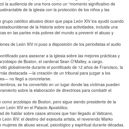
ficó la audiencia de una hora como un “momento significativo de
ebrantable de la iglesia con la protección de los niños y las
grupo católico abusivo dicen que papa León XIV los ayudó cuando
estadounidense de la historia sobre sus actividades, incluida una
ticas en las partes más pobres del mundo a prevenir el abuso y
iones de León XIV ni puso a disposición de los periodistas el audio
pontificado para asesorar a la iglesia sobre las mejores prácticas y
arzobispo de Boston, el cardenal Sean O’Malley, a cargo.
dió globalmente durante el pontificado de 12 años de Francisco, la
más destacada —la creación de un tribunal para juzgar a los
es— no llegó a concretarse.
mbros, se ha convertido en un lugar donde las víctimas pueden
ramiento sobre la elaboración de directrices para combatir el
ó como arzobispo de Boston, pero sigue siendo presidente de la
on León XIV en el Palacio Apostólico.
d de hablar sobre casos atroces que han llegado al Vaticano,
 León XIV: el destino del exjesuita artista, el reverendo Marko
mujeres de abuso sexual, psicológico y espiritual durante décadas.