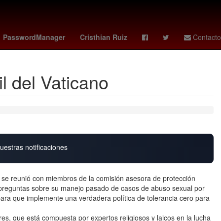
yoane wissa
cuerpo técnico
Pago
PasswordManager
Cristhian Ruiz
Contacto
l del Vaticano
uestras notificaciones
 reunió con miembros de la comisión asesora de protección
de preguntas sobre su manejo pasado de casos de abuso sexual por
para que implemente una verdadera política de tolerancia cero para
es, que está compuesta por expertos religiosos y laicos en la lucha