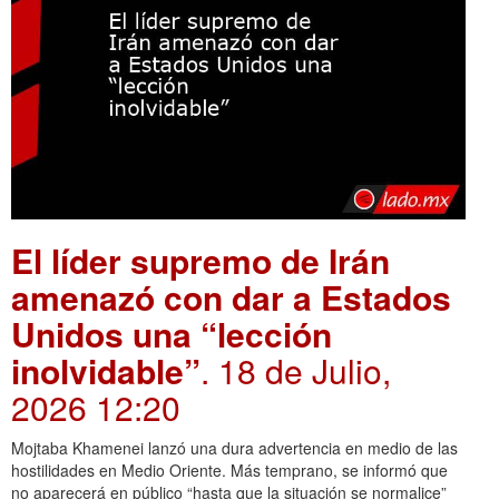
El líder supremo de Irán
amenazó con dar a Estados
Unidos una “lección
inolvidable”
. 18 de Julio,
2026 12:20
Mojtaba Khamenei lanzó una dura advertencia en medio de las
hostilidades en Medio Oriente. Más temprano, se informó que
no aparecerá en público “hasta que la situación se normalice”