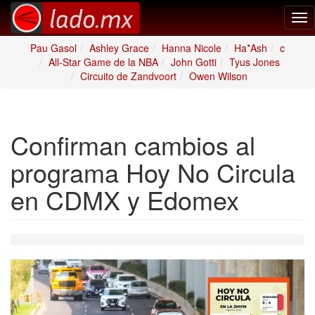
Tog
nav
Pau Gasol
Ashley Grace
Hanna Nicole
Ha*Ash
c
All-Star Game de la NBA
John Gotti
Tyus Jones
Circuito de Zandvoort
Owen Wilson
Confirman cambios al
programa Hoy No Circula
en CDMX y Edomex