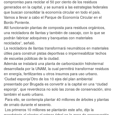
compromiso para reciclar el 50 por ciento de los residuos
generados en la capital, y se sumará a las estrategias federales
que buscan consolidar la economía circular en todo el país.
Vamos a llevar a cabo el Parque de Economía Circular en el
Bordo Poniente.
Allí funcionarán plantas de composta para residuos orgánicos,
una recicladora de llantas y también de cascajo, con lo que se
podrán fabricar adoquines y banquetas con materiales
reciclados”, señaló.
La recicladora de llantas transformará neumáticos en materiales
útiles para construir pistas deportivas o impermeabilizar techos
de escuelas públicas de la ciudad.
Además se instalará una planta de carbonización hidrotermal
desarrollada por la UNAM, la cual permitirá transformar residuos
en energía, fertilizantes u otros insumos para uso urbano.
‘Ciudad esponja’Otro de los 10 ejes del plan ambiental
presentado por Brugada es convertir a la capital en una “ciudad
esponja”, que reverdezca no solo las zonas de conservación, sino
también el suelo urbano.
Para ello, se contempla plantar 40 millones de árboles y plantas
de ornato durante el sexenio.
Los primeros 10 millones se plantarán este año, dijo la
mandataria al plantar el primer árbol en la zona de conservación