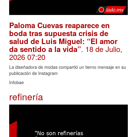
Paloma Cuevas reaparece en
boda tras supuesta crisis de
salud de Luis Miguel: “El amor
. 18 de Julio,
da sentido a la vida”
2026 07:20
La diseñadora de modas compartió un tierno mensaje en su
publicación de Instagram
Infobae
refinería