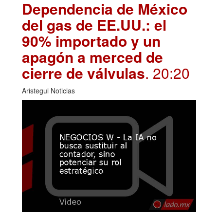
Dependencia de México
del gas de EE.UU.: el
90% importado y un
apagón a merced de
cierre de válvulas
. 20:20
Aristegui Noticias