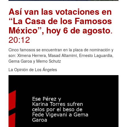
Así van las votaciones en
“La Casa de los Famosos
México”, hoy 6 de agosto
.
20:12
Cinco famosos se encuentran en la placa de nominación y
son: Ximena Herrera, Masad Altamimi, Ernesto Laguardia,
Gema Garoa y Memo Schutz
La Opinión de Los Ángeles