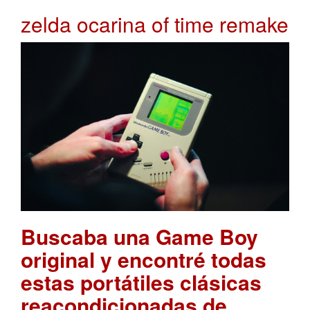
zelda ocarina of time remake
Buscaba una Game Boy
original y encontré todas
estas portátiles clásicas
reacondicionadas de