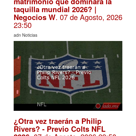
matrimonio que dominará la
taquilla mundial 2026? |
. 07 de Agosto, 2026
Negocios W
23:50
adn Noticias
¿Otra vez traerán a Philip
Rivers? - Previo Colts NFL