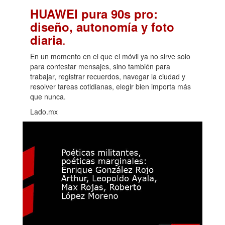
HUAWEI pura 90s pro:
diseño, autonomía y foto
.
diaria
En un momento en el que el móvil ya no sirve solo
para contestar mensajes, sino también para
trabajar, registrar recuerdos, navegar la ciudad y
resolver tareas cotidianas, elegir bien importa más
que nunca.
Lado.mx