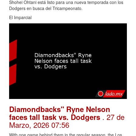
Shohei Ohtani está listo para una nueva temporada con los
Dodgers en busca del Tricampeonato.
El Imparcial
Diamondbacks" Ryne Nelson
. 27 de
faces tall task vs. Dodgers
Marzo, 2026 07:56
With one game behind them in the regular season, the Los