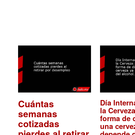
Cuántas
Día Intern
la Cerveza
semanas
forma de d
cotizadas
una cerve
pierdes al retirar
depende d