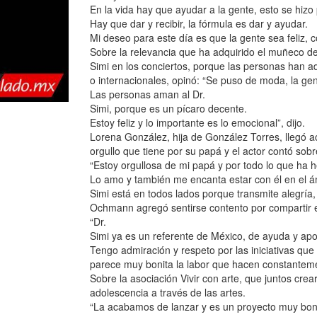
En la vida hay que ayudar a la gente, esto se hizo 
Hay que dar y recibir, la fórmula es dar y ayudar.
Mi deseo para este día es que la gente sea feliz,
Sobre la relevancia que ha adquirido el muñeco de
Simi en los conciertos, porque las personas han ad
o internacionales, opinó: “Se puso de moda, la gen
Las personas aman al Dr.
Simi, porque es un pícaro decente.
Estoy feliz y lo importante es lo emocional”, dijo.
Lorena González, hija de González Torres, llegó 
orgullo que tiene por su papá y el actor contó sobr
“Estoy orgullosa de mi papá y por todo lo que ha h
Lo amo y también me encanta estar con él en el á
Simi está en todos lados porque transmite alegría,
Ochmann agregó sentirse contento por compartir e
“Dr.
Simi ya es un referente de México, de ayuda y apo
Tengo admiración y respeto por las iniciativas qu
parece muy bonita la labor que hacen constantem
Sobre la asociación Vivir con arte, que juntos cre
adolescencia a través de las artes.
“La acabamos de lanzar y es un proyecto muy bonit