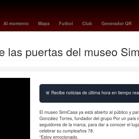
enderás
Rosario
Incendio
Asamblea
disney plus
hugo aguilar
Al momento
Mapa
Futbol
Club
Generador QR
re las puertas del museo Si
🚨 Recibe noticias de última hora en tiempo real
El museo SimiCasa ya está abierto al público y par
González Torres, fundador del grupo Por un país me
seguidores de la marca, para dar a conocer el luga
celebrar su cumpleaños 78.
“Estoy emocionado.