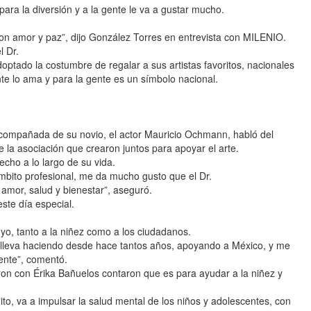
para la diversión y a la gente le va a gustar mucho.
 con amor y paz”, dijo González Torres en entrevista con MILENIO.
l Dr.
optado la costumbre de regalar a sus artistas favoritos, nacionales
te lo ama y para la gente es un símbolo nacional.
acompañada de su novio, el actor Mauricio Ochmann, habló del
e la asociación que crearon juntos para apoyar el arte.
echo a lo largo de su vida.
mbito profesional, me da mucho gusto que el Dr.
 amor, salud y bienestar”, aseguró.
ste día especial.
yo, tanto a la niñez como a los ciudadanos.
e lleva haciendo desde hace tantos años, apoyando a México, y me
ente”, comentó.
aron con Érika Bañuelos contaron que es para ayudar a la niñez y
o, va a impulsar la salud mental de los niños y adolescentes, con