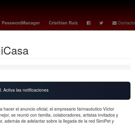
 ortiz candidato
Racing Club
Arturo Carmona
PasswordManager
Cristhian Ruiz
Contacto
miCasa
. Activa las notificaciones
a hacer el anuncio oficial, el empresario farmacéutico Víctor
jor, se reunió con familia, colaboradores, artistas invitados y
r, además de adelantar sobre la llegada de la red SimiPet y