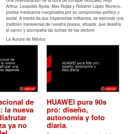
Una reivindicación de la obra de Enrique González Rojo
Arthur, Leopoldo Ayala, Max Rojas y Roberto López Moreno,
poetas mexicanos marginados por su compromiso político y
social. A través de sus trayectorias militantes, se esconde una
tradición transversal de nuestra poesía, situada, que desafía
el canon y acompaña las luchas de los sectore
La Aurora de México
acional de
HUAWEI pura 90s
: la nueva
pro: diseño,
isfrutar
autonomía y foto
.
za ya no
diaria
el