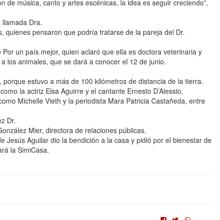
 de música, canto y artes escénicas, la idea es seguir creciendo”,
a llamada Dra.
s, quienes pensaron que podría tratarse de la pareja del Dr.
Por un país mejor, quien aclaró que ella es doctora veterinaria y
 a los animales, que se dará a conocer el 12 de junio.
, porque estuvo a más de 100 kilómetros de distancia de la tierra.
como la actriz Elsa Aguirre y el cantante Ernesto D’Alessio,
omo Michelle Vieth y la periodista Mara Patricia Castañeda, entre
ez Dr.
González Mier, directora de relaciones públicas.
e Jesús Aguilar dio la bendición a la casa y pidió por el bienestar de
ará la SimiCasa.