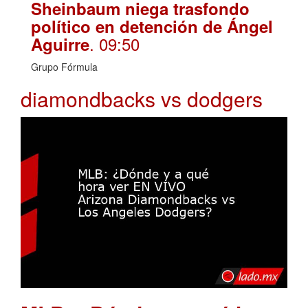
Sheinbaum niega trasfondo
político en detención de Ángel
. 09:50
Aguirre
Grupo Fórmula
diamondbacks vs dodgers