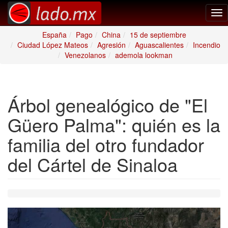
Tog
nav
España
Pago
China
15 de septiembre
Ciudad López Mateos
Agresión
Aguascalientes
Incendio
Venezolanos
ademola lookman
Árbol genealógico de "El
Güero Palma": quién es la
familia del otro fundador
del Cártel de Sinaloa