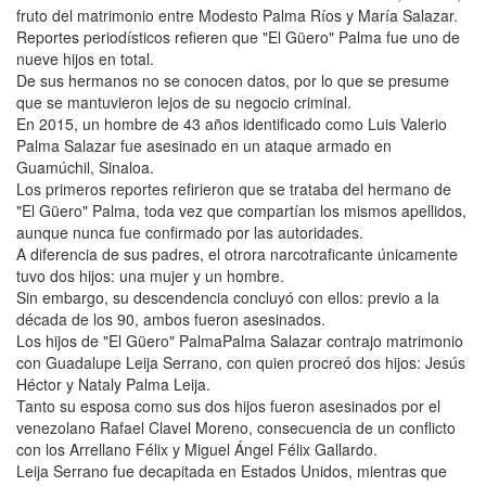
fruto del matrimonio entre Modesto Palma Ríos y María Salazar.
Reportes periodísticos refieren que "El Güero" Palma fue uno de
nueve hijos en total.
De sus hermanos no se conocen datos, por lo que se presume
que se mantuvieron lejos de su negocio criminal.
En 2015, un hombre de 43 años identificado como Luis Valerio
Palma Salazar fue asesinado en un ataque armado en
Guamúchil, Sinaloa.
Los primeros reportes refirieron que se trataba del hermano de
"El Güero" Palma, toda vez que compartían los mismos apellidos,
aunque nunca fue confirmado por las autoridades.
A diferencia de sus padres, el otrora narcotraficante únicamente
tuvo dos hijos: una mujer y un hombre.
Sin embargo, su descendencia concluyó con ellos: previo a la
década de los 90, ambos fueron asesinados.
Los hijos de "El Güero" PalmaPalma Salazar contrajo matrimonio
con Guadalupe Leija Serrano, con quien procreó dos hijos: Jesús
Héctor y Nataly Palma Leija.
Tanto su esposa como sus dos hijos fueron asesinados por el
venezolano Rafael Clavel Moreno, consecuencia de un conflicto
con los Arrellano Félix y Miguel Ángel Félix Gallardo.
Leija Serrano fue decapitada en Estados Unidos, mientras que