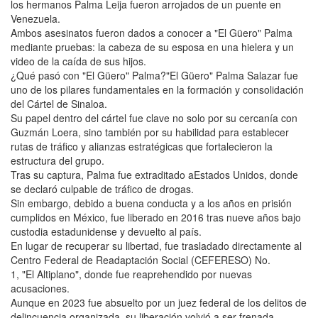
los hermanos Palma Leija fueron arrojados de un puente en
Venezuela.
Ambos asesinatos fueron dados a conocer a "El Güero" Palma
mediante pruebas: la cabeza de su esposa en una hielera y un
video de la caída de sus hijos.
¿Qué pasó con "El Güero" Palma?"El Güero" Palma Salazar fue
uno de los pilares fundamentales en la formación y consolidación
del Cártel de Sinaloa.
Su papel dentro del cártel fue clave no solo por su cercanía con
Guzmán Loera, sino también por su habilidad para establecer
rutas de tráfico y alianzas estratégicas que fortalecieron la
estructura del grupo.
Tras su captura, Palma fue extraditado aEstados Unidos, donde
se declaró culpable de tráfico de drogas.
Sin embargo, debido a buena conducta y a los años en prisión
cumplidos en México, fue liberado en 2016 tras nueve años bajo
custodia estadunidense y devuelto al país.
En lugar de recuperar su libertad, fue trasladado directamente al
Centro Federal de Readaptación Social (CEFERESO) No.
1, "El Altiplano", donde fue reaprehendido por nuevas
acusaciones.
Aunque en 2023 fue absuelto por un juez federal de los delitos de
delincuencia organizada, su liberación volvió a ser frenada.