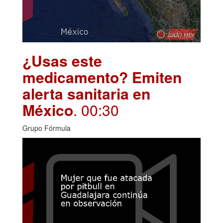
¿Usas este
medicamento? Emiten
alerta sanitaria en
México
. 00:30
Grupo Fórmula