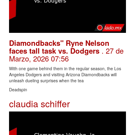
Diamondbacks" Ryne Nelson
. 27 de
faces tall task vs. Dodgers
Marzo, 2026 07:56
With one game behind them in the regular season, the Los
Angeles Dodgers and visiting Arizona Diamondbacks will
unleash dueling surprises when the tea
Deadspin
claudia schiffer