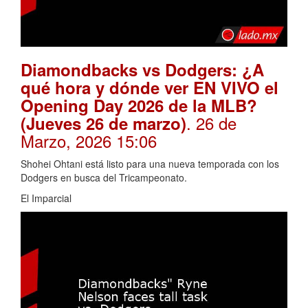
Diamondbacks vs Dodgers: ¿A
qué hora y dónde ver EN VIVO el
Opening Day 2026 de la MLB?
. 26 de
(Jueves 26 de marzo)
Marzo, 2026 15:06
Shohei Ohtani está listo para una nueva temporada con los
Dodgers en busca del Tricampeonato.
El Imparcial