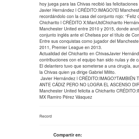
hoy juega para las Chivas recibió las felicitacione
Javier Hernández l CRÉDITO:IMAGO7El Manchester 
recordándolo con la casa del conjunto rojo: “Feli
Chicharito l CRÉDITO X:ManUtdChicharito Hernán
Manchester United entre 2010 y 2015, donde anotó
conjunto inglés ante el Chelsea por el título de C
Entre sus conquistas como jugador del Mancheste
2011, Premier League en 2013.
Actualidad del Chicharito en ChivasJavier Hernánd
contribuciones con el equipo han sido nulas y de 
El delantero tuvo que someterse a una cirugía, a
la Chivas quien ya dirige Gabriel Milito.
Javier Hernández l CRÉDITO:IMAGO7TAMBIÉN
ANTE CÁDIZ PERO NO LOGRA EL ASCENSO DIRE
Manchester United felicita a Chicharito CRÉDITO
MX Ramiro Pérez Vásquez
Record
Compartir en: