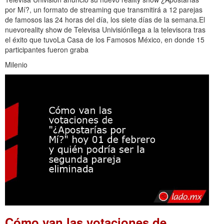
por Mí?, un formato de streaming que transmitirá a 12 parejas
de famosos las 24 horas del día, los siete días de la semana.El
nuevoreality show de Televisa Univisiónllega a la televisora tras
el éxito que tuvoLa Casa de los Famosos México, en donde 15
participantes fueron graba
Milenio
Cómo van las votaciones de