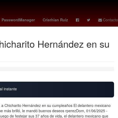
ión
Pago
Senador
vix votaciones
PasswordManager
Cristhian Ruiz
Contacto
Chicharito Hernández en su
al instante
ta a Chicharito Hernández en su cumpleaños El delantero mexicano
 que más brilló, le mandó buenos deseos rperezDom, 01/06/2025 -
 luego de festejar sus 37 años de vida, el delantero mexicano que