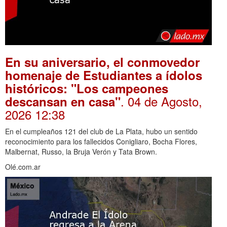
En su aniversario, el conmovedor
homenaje de Estudiantes a ídolos
históricos: "Los campeones
. 04 de Agosto,
descansan en casa"
2026 12:38
En el cumpleaños 121 del club de La Plata, hubo un sentido
reconocimiento para los fallecidos Conigliaro, Bocha Flores,
Malbernat, Russo, la Bruja Verón y Tata Brown.
Olé.com.ar