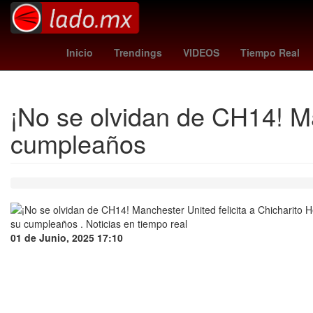
Danna Paola
lafc - guadalajara
Ag
Inicio
Trendings
VIDEOS
Tiempo Real
¡No se olvidan de CH14! Ma
cumpleaños
01 de Junio, 2025 17:10