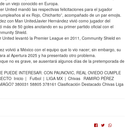
s de un viejo conocido en Europa.
United mandó las respectivas felicitaciones para el jugador
z cumpleaños al ex Rojo, Chicharito”, acompañado de un par emojis.
dez con Man UnitedJavier Hernández vivió como jugador del
 más de 50 goles anotando en su primer partido oficial con el
ommunity Shield.
r United levantó la Premier League en 2011, Community Shield en
ez volvió a México con el equipo que lo vio nacer; sin embargo, su
cara al Apertura 2025 y ha presentado otro problema.
unque no es grave, se ausentará algunos días de la pretemporada de
 TE PUEDE INTERESAR: CON PAUNOVIC, REAL OVIEDO CUMPLE
CTO Inicio | Futbol | LIGA MX | Chivas RAMIRO PÉREZ
:IMAGO7 380031 58805 378161 Clasificación Destacado Chivas Liga