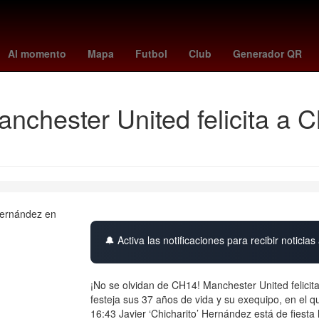
ave
Juegos Panamericanos
volcan purace
26 de marzo
Agres
Al momento
Mapa
Futbol
Club
Generador QR
nchester United felicita a 
🔔 Activa las notificaciones para recibir noticias 
¡No se olvidan de CH14! Manchester United felici
festeja sus 37 años de vida y su exequipo, en el
16:43 Javier ‘Chicharito’ Hernández está de fiesta