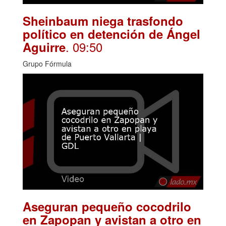
Sheinbaum niega trasfondo
político en detención de Ángel
. 09:50
Aguirre
Grupo Fórmula
Aseguran pequeño cocodrilo
en Zapopan y avistan a otro en