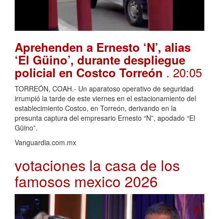
Aprehenden a Ernesto ‘N’, alias
‘El Güino’, durante despliegue
. 20:05
policial en Costco Torreón
TORREÓN, COAH.- Un aparatoso operativo de seguridad
irrumpió la tarde de este viernes en el estacionamiento del
establecimiento Costco, en Torreón, derivando en la
presunta captura del empresario Ernesto “N”, apodado “El
Güino”.
Vanguardia.com.mx
votaciones la casa de los
famosos mexico 2026