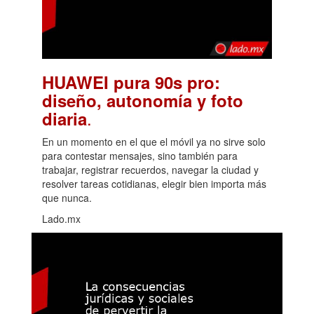
HUAWEI pura 90s pro:
diseño, autonomía y foto
.
diaria
En un momento en el que el móvil ya no sirve solo
para contestar mensajes, sino también para
trabajar, registrar recuerdos, navegar la ciudad y
resolver tareas cotidianas, elegir bien importa más
que nunca.
Lado.mx