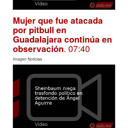
Mujer que fue atacada
por pitbull en
Guadalajara continúa en
observación
. 07:40
Imagen Noticias