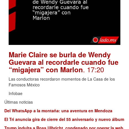
Marie Claire se burla de Wendy
Guevara al recordarle cuando fue
. 17:20
“migajera” con Marlon
Las conductoras recordaron momentos de La Casa de los
Famosos México
Infobae
Últimas noticias
Del WhatsApp a la montaña: una aventura en Mendoza
El Tri anuncia gira de cierre del 55 aniversario y nuevo álbum
Trump indulta a Ross Ulbricht, condenado por operar la web