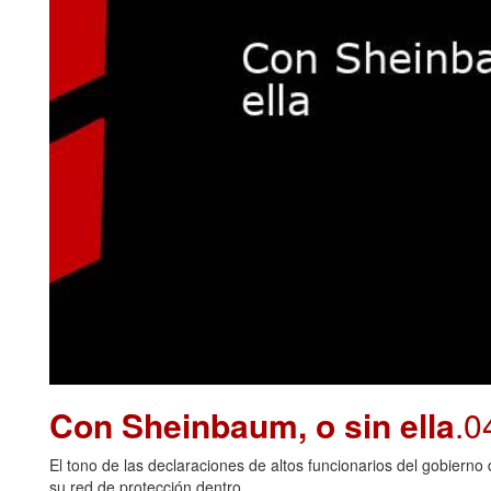
Con Sheinbaum, o sin ella
.0
El tono de las declaraciones de altos funcionarios del gobiern
su red de protección dentro...