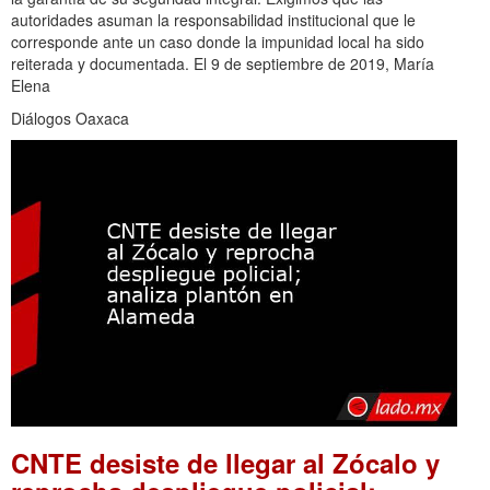
autoridades asuman la responsabilidad institucional que le
corresponde ante un caso donde la impunidad local ha sido
reiterada y documentada. El 9 de septiembre de 2019, María
Elena
Diálogos Oaxaca
CNTE desiste de llegar al Zócalo y