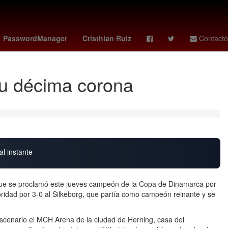
 Advíncula
Toronto - Philadelphia
Columbus Crew - Nashville SC
PasswordManager
Cristhian Ruiz
Contacto
su décima corona
al instante
ue se proclamó este jueves campeón de la Copa de Dinamarca por
oridad por 3-0 al Silkeborg, que partía como campeón reinante y se
 escenario el MCH Arena de la ciudad de Herning, casa del