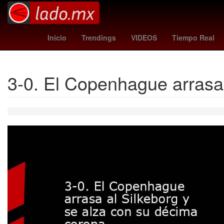
nsqk conciertos
rhode
Tráfico CDMX
Carlos Espejel
Interna
Inicio
Trendings
VIDEOS
Tiempo Real
3-0. El Copenhague arrasa 