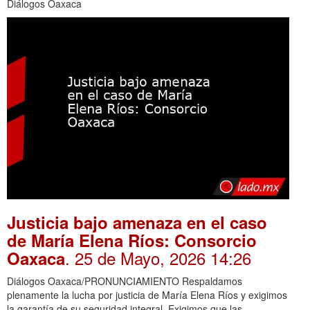
Diálogos Oaxaca
Justicia bajo amenaza en el caso
de María Elena Ríos: Consorcio
. 25 de Mayo, 2026 14:26
Oaxaca
Diálogos Oaxaca/PRONUNCIAMIENTO Respaldamos
plenamente la lucha por justicia de María Elena Ríos y exigimos
la garantía de su seguridad integral. Exigimos que las