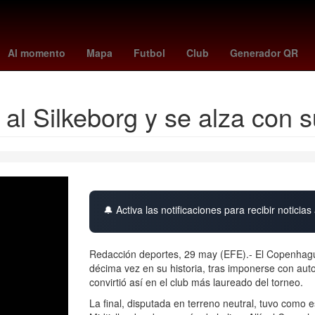
cional vs Bahia
internacional - bahía
Inter Miami - Montréal
Luis
Al momento
Mapa
Futbol
Club
Generador QR
al Silkeborg y se alza con 
🔔 Activa las notificaciones para recibir noticias 
Redacción deportes, 29 may (EFE).- El Copenhag
décima vez en su historia, tras imponerse con aut
convirtió así en el club más laureado del torneo.
La final, disputada en terreno neutral, tuvo como