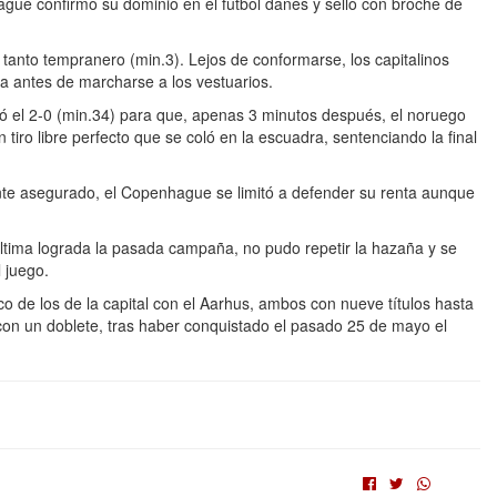
hague confirmó su dominio en el fútbol danés y selló con broche de
tanto tempranero (min.3). Lejos de conformarse, los capitalinos
ja antes de marcharse a los vestuarios.
 el 2-0 (min.34) para que, apenas 3 minutos después, el noruego
ro libre perfecto que se coló en la escuadra, sentenciando la final
ente asegurado, el Copenhague se limitó a defender su renta aunque
última lograda la pasada campaña, no pudo repetir la hazaña y se
 juego.
o de los de la capital con el Aarhus, ambos con nueve títulos hasta
con un doblete, tras haber conquistado el pasado 25 de mayo el