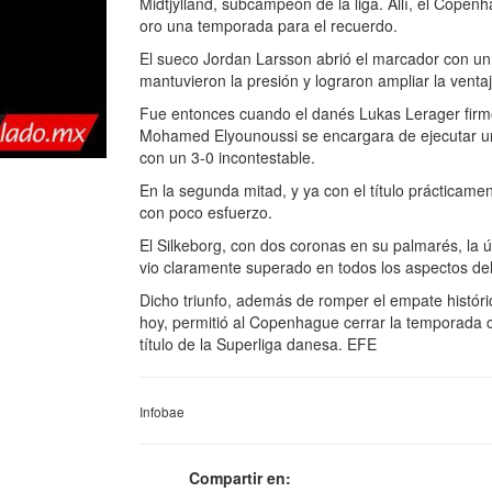
Midtjylland, subcampeón de la liga. Allí, el Copen
oro una temporada para el recuerdo.
El sueco Jordan Larsson abrió el marcador con un 
mantuvieron la presión y lograron ampliar la venta
Fue entonces cuando el danés Lukas Lerager firmó
Mohamed Elyounoussi se encargara de ejecutar un ti
con un 3-0 incontestable.
En la segunda mitad, y ya con el título prácticam
con poco esfuerzo.
El Silkeborg, con dos coronas en su palmarés, la 
vio claramente superado en todos los aspectos del
Dicho triunfo, además de romper el empate históric
hoy, permitió al Copenhague cerrar la temporada 
título de la Superliga danesa. EFE
Infobae
Compartir en: