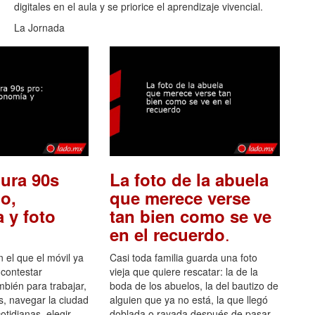
digitales en el aula y se priorice el aprendizaje vivencial.
La Jornada
ura 90s
La foto de la abuela
o,
que merece verse
 y foto
tan bien como se ve
.
en el recuerdo
el que el móvil ya
Casi toda familia guarda una foto
 contestar
vieja que quiere rescatar: la de la
mbién para trabajar,
boda de los abuelos, la del bautizo de
s, navegar la ciudad
alguien que ya no está, la que llegó
otidianas, elegir
doblada o rayada después de pasar