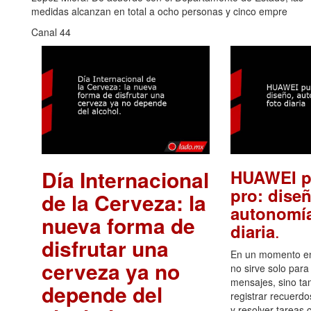
medidas alcanzan en total a ocho personas y cinco empre
Canal 44
Día Internacional
HUAWEI p
pro: diseñ
de la Cerveza: la
autonomía
nueva forma de
.
diaria
disfrutar una
En un momento en 
cerveza ya no
no sirve solo para
mensajes, sino ta
depende del
registrar recuerdo
y resolver tareas c