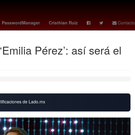
ofertas julio regalado soriana
Javier Poza
cooper hoffman
PasswordManager
Cristhian Ruiz
Contacto
Emilia Pérez’: así será el
otificaciones de Lado.mx