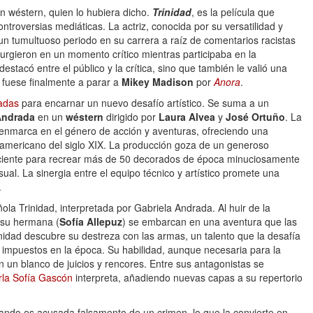
un wéstern, quien lo hubiera dicho.
Trinidad
, es la película que
ntroversias mediáticas. La actriz, conocida por su versatilidad y
un tumultuoso periodo en su carrera a raíz de comentarios racistas
surgieron en un momento crítico mientras participaba en la
estacó entre el público y la crítica, sino que también le valió una
 fuese finalmente a parar a
Mikey Madison
por
Anora
.
adas
para encarnar un nuevo desafío artístico. Se suma a un
Andrada
en un
wéstern
dirigido por
Laura Alvea
y
José Ortuño
. La
 enmarca en el género de acción y aventuras, ofreciendo una
eamericano del siglo XIX. La producción goza de un generoso
iciente para recrear más de 50 decorados de época minuciosamente
sual. La sinergia entre el equipo técnico y artístico promete una
.
ola Trinidad, interpretada por Gabriela Andrada. Al huir de la
 su hermana (
Sofía Allepuz
) se embarcan en una aventura que las
inidad descubre su destreza con las armas, un talento que la desafía
 impuestos en la época. Su habilidad, aunque necesaria para la
en un blanco de juicios y rencores. Entre sus antagonistas se
rla Sofía Gascón
interpreta, añadiendo nuevas capas a su repertorio
cuando es acusada falsamente de un crimen, lo que la convierte en