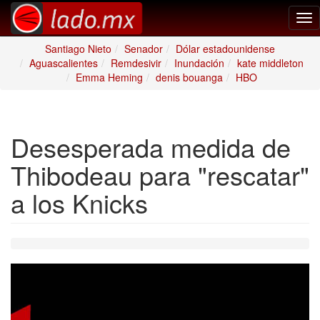
Tog
nav
Santiago Nieto
Senador
Dólar estadounidense
Aguascalientes
Remdesivir
Inundación
kate middleton
Emma Heming
denis bouanga
HBO
Desesperada medida de
Thibodeau para "rescatar"
a los Knicks