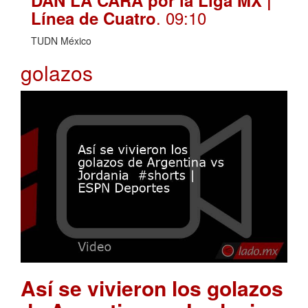
DAN LA CARA por la Liga MX |
. 09:10
Línea de Cuatro
TUDN México
golazos
Así se vivieron los golazos