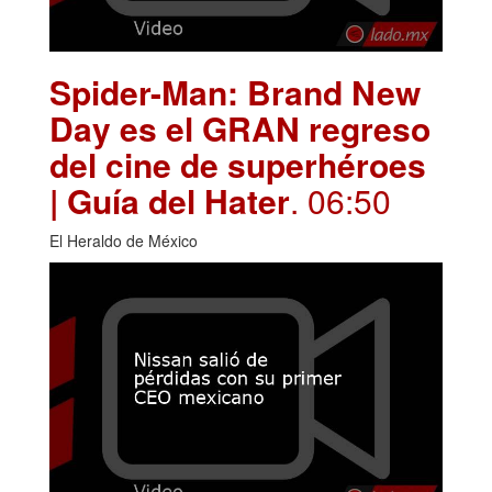
Spider-Man: Brand New
Day es el GRAN regreso
del cine de superhéroes
| Guía del Hater
. 06:50
El Heraldo de México