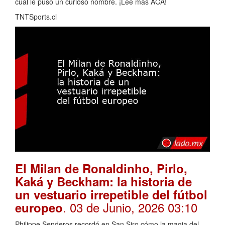
cual le puso un curioso nombre. ¡Lee más ACÁ!
TNTSports.cl
El Milan de Ronaldinho, Pirlo,
Kaká y Beckham: la historia de
un vestuario irrepetible del fútbol
. 03 de Junio, 2026 03:10
europeo
Philippe Senderos recordó en San Siro cómo la magia del