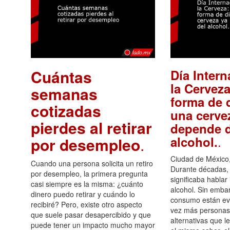
Cuántas
Día Intern
la Cerveza
semanas
forma de d
cotizadas
una cerve
pierdes al retirar
depende d
.
alcohol.
por desempleo
.
Ciudad de México,
Cuando una persona solicita un retiro
Durante décadas, 
por desempleo, la primera pregunta
significaba hablar
casi siempre es la misma: ¿cuánto
alcohol. Sin embar
dinero puedo retirar y cuándo lo
consumo están ev
recibiré? Pero, existe otro aspecto
vez más personas
que suele pasar desapercibido y que
alternativas que l
puede tener un impacto mucho mayor