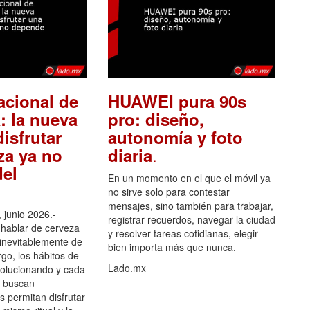
acional de
HUAWEI pura 90s
: la nueva
pro: diseño,
isfrutar
autonomía y foto
.
za ya no
diaria
el
En un momento en el que el móvil ya
no sirve solo para contestar
mensajes, sino también para trabajar,
 junio 2026.-
registrar recuerdos, navegar la ciudad
hablar de cerveza
y resolver tareas cotidianas, elegir
 inevitablemente de
bien importa más que nunca.
go, los hábitos de
Lado.mx
olucionando y cada
 buscan
es permitan disfrutar