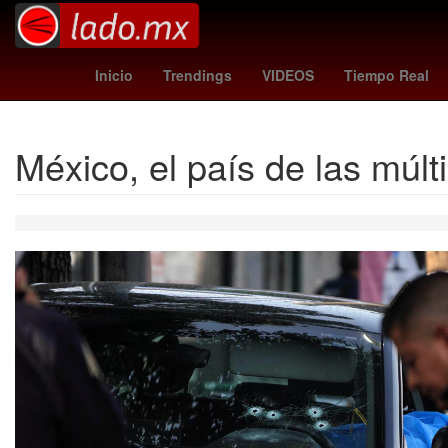
Madrid
leagues cup hoy
Brasil
Inicio
Trendings
VIDEOS
Tiempo Real
México, el país de las múlt