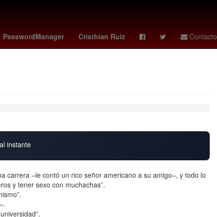
ley - leeds
Genética
Temporada
PasswordManager
Cristhian Ruiz
Contacto
al instante
una carrera –le contó un rico señor americano a su amigo–, y todo lo
ros y tener sexo con muchachas”.
mismo”.
–.
 universidad”.