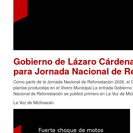
Gobierno de Lázaro Cárdena
para Jornada Nacional de R
Como parte de la Jornada Nacional de Reforestación 2026, el 
plantas producidas en el Vivero Municipal.La entrada Gobiern
Nacional de Reforestación se publicó primero en La Voz de Mi
La Voz de Michoacán