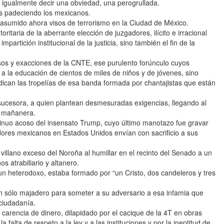
s igualmente decir una obviedad, una perogrullada.
s padeciendo los mexicanos.
a asumido ahora visos de terrorismo en la Ciudad de México.
toritaria de la aberrante elección de juzgadores, ilícito e irracional
partición institucional de la justicia, sino también el fin de la
usos y exacciones de la CNTE, ese purulento forúnculo cuyos
 la educación de cientos de miles de niños y de jóvenes, sino
ican las tropelías de esa banda formada por chantajistas que están
ucesora, a quien plantean desmesuradas exigencias, llegando al
a mañanera.
tinuo acoso del insensato Trump, cuyo último manotazo fue gravar
adores mexicanos en Estados Unidos envían con sacrificio a sus
l villano exceso del Noroña al humillar en el recinto del Senado a un
s atrabiliario y altanero.
e un heterodoxo, estaba formado por “un Cristo, dos candeleros y tres
 un sólo majadero para someter a su adversario a esa infamia que
 ciudadanía.
 carencia de dinero, dilapidado por el cacique de la 4T en obras
a falta de respeto a la ley y a las instituciones y por la ineptitud de