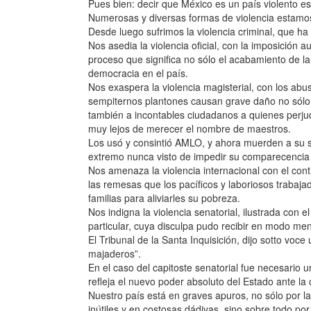
Pues bien: decir que México es un país violento e
Numerosas y diversas formas de violencia estamo
Desde luego sufrimos la violencia criminal, que h
Nos asedia la violencia oficial, con la imposición au
proceso que significa no sólo el acabamiento de la im
democracia en el país.
Nos exaspera la violencia magisterial, con los ab
sempiternos plantones causan grave daño no sólo a
también a incontables ciudadanos a quienes perjud
muy lejos de merecer el nombre de maestros.
Los usó y consintió AMLO, y ahora muerden a su s
extremo nunca visto de impedir su comparecenci
Nos amenaza la violencia internacional con el con
las remesas que los pacíficos y laboriosos trabaj
familias para aliviarles su pobreza.
Nos indigna la violencia senatorial, ilustrada con e
particular, cuya disculpa pudo recibir en modo meno
El Tribunal de la Santa Inquisición, dijo sotto voc
majaderos”.
En el caso del capitoste senatorial fue necesario
refleja el nuevo poder absoluto del Estado ante la
Nuestro país está en graves apuros, no sólo por la
inútiles y en costosas dádivas, sino sobre todo por l