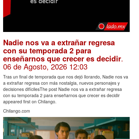
Nadie nos va a extrañar regresa
con su temporada 2 para
.
enseñarnos que crecer es decidir
06 de Agosto, 2026 12:03
Tras un final de temporada que nos dejó llorando, Nadie nos va
a extrañar regresa con más nostalgia, nuevos personajes y
decisiones difícilesThe post Nadie nos va a extrañar regresa
con su temporada 2 para enseñarnos que crecer es decidir
appeared first on Chilango.
Chilango.com