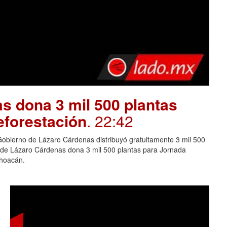
s dona 3 mil 500 plantas
eforestación
. 22:42
Gobierno de Lázaro Cárdenas distribuyó gratuitamente 3 mil 500
o de Lázaro Cárdenas dona 3 mil 500 plantas para Jornada
choacán.