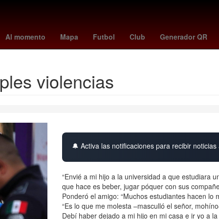
Star Wars
2024
scream 1
la casa de los famosos horario
burn
Al momento
Mapa
Futbol
Club
Generador QR
iples violencias
🔔 Activa las notificaciones para recibir noticias 
“Envié a mi hijo a la universidad a que estudiara 
que hace es beber, jugar póquer con sus compañe
Ponderó el amigo: “Muchos estudiantes hacen lo 
“Es lo que me molesta –masculló el señor, mohíno
Debí haber dejado a mi hijo en mi casa e ir yo a la