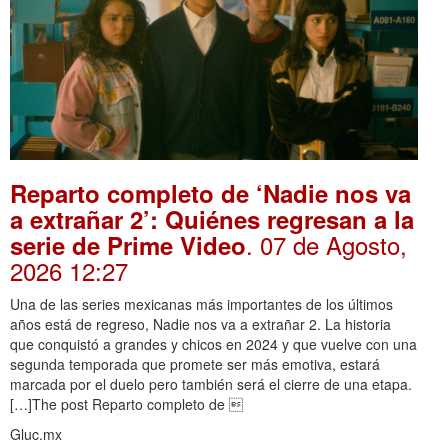
Reparto completo de ‘Nadie nos va
a extrañar 2’: Quiénes regresan a la
. 07 de Agosto,
serie de Prime Video
2026 12:27
Una de las series mexicanas más importantes de los últimos
años está de regreso, Nadie nos va a extrañar 2. La historia
que conquistó a grandes y chicos en 2024 y que vuelve con una
segunda temporada que promete ser más emotiva, estará
marcada por el duelo pero también será el cierre de una etapa.
[…]The post Reparto completo de 
Gluc.mx