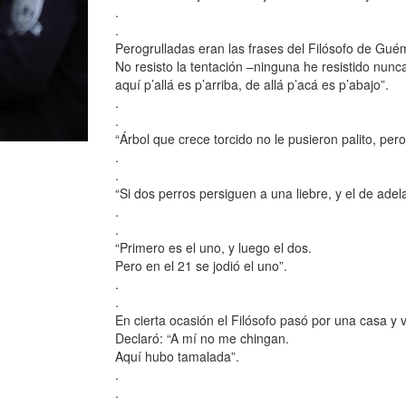
.
.
Perogrulladas eran las frases del Filósofo de Gu
No resisto la tentación –ninguna he resistido nun
aquí p’allá es p’arriba, de allá p’acá es p’abajo”.
.
.
“Árbol que crece torcido no le pusieron palito, pero
.
.
“Si dos perros persiguen a una liebre, y el de adel
.
.
“Primero es el uno, y luego el dos.
Pero en el 21 se jodió el uno”.
.
.
En cierta ocasión el Filósofo pasó por una casa y v
Declaró: “A mí no me chingan.
Aquí hubo tamalada”.
.
.