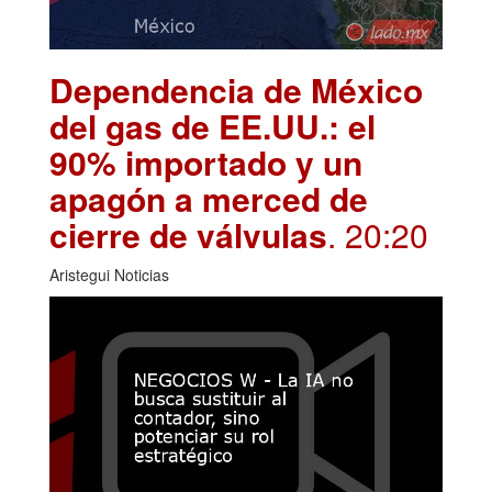
Dependencia de México
del gas de EE.UU.: el
90% importado y un
apagón a merced de
cierre de válvulas
. 20:20
Aristegui Noticias