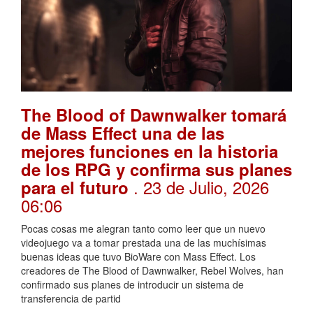
The Blood of Dawnwalker tomará
de Mass Effect una de las
mejores funciones en la historia
de los RPG y confirma sus planes
. 23 de Julio, 2026
para el futuro
06:06
Pocas cosas me alegran tanto como leer que un nuevo
videojuego va a tomar prestada una de las muchísimas
buenas ideas que tuvo BioWare con Mass Effect. Los
creadores de The Blood of Dawnwalker, Rebel Wolves, han
confirmado sus planes de introducir un sistema de
transferencia de partid