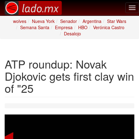
Tog
nav
wolves
Nueva York
Senador
Argentina
Star Wars
Semana Santa
Empresa
HBO
Verónica Castro
Desalojo
ATP roundup: Novak
Djokovic gets first clay win
of "25