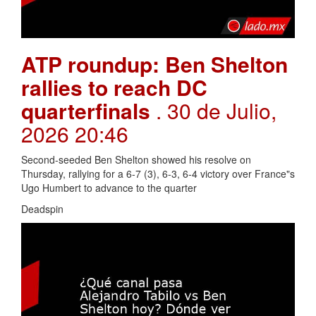
ATP roundup: Ben Shelton
rallies to reach DC
quarterfinals
. 30 de Julio,
2026 20:46
Second-seeded Ben Shelton showed his resolve on
Thursday, rallying for a 6-7 (3), 6-3, 6-4 victory over France"s
Ugo Humbert to advance to the quarter
Deadspin