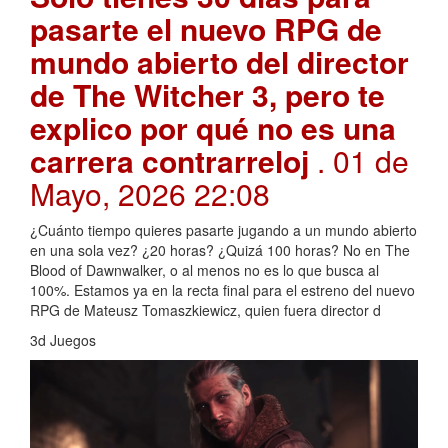
pasarte el nuevo RPG de
mundo abierto del director
de The Witcher 3, pero te
explico por qué no es una
carrera contrarreloj
. 01 de
Mayo, 2026 22:08
¿Cuánto tiempo quieres pasarte jugando a un mundo abierto
en una sola vez? ¿20 horas? ¿Quizá 100 horas? No en The
Blood of Dawnwalker, o al menos no es lo que busca al
100%. Estamos ya en la recta final para el estreno del nuevo
RPG de Mateusz Tomaszkiewicz, quien fuera director d
3d Juegos