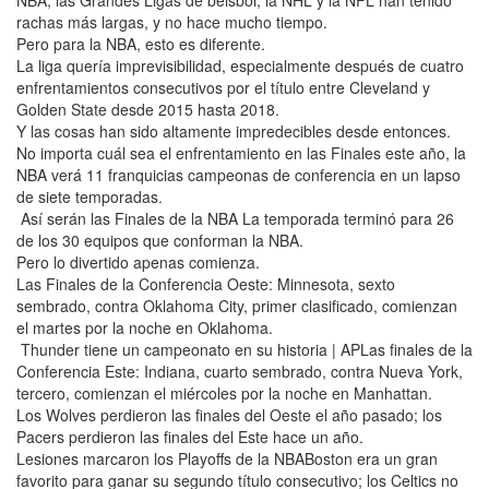
NBA; las Grandes Ligas de béisbol, la NHL y la NFL han tenido
rachas más largas, y no hace mucho tiempo.
Pero para la NBA, esto es diferente.
La liga quería imprevisibilidad, especialmente después de cuatro
enfrentamientos consecutivos por el título entre Cleveland y
Golden State desde 2015 hasta 2018.
Y las cosas han sido altamente impredecibles desde entonces.
No importa cuál sea el enfrentamiento en las Finales este año, la
NBA verá 11 franquicias campeonas de conferencia en un lapso
de siete temporadas.
Así serán las Finales de la NBA La temporada terminó para 26
de los 30 equipos que conforman la NBA.
Pero lo divertido apenas comienza.
Las Finales de la Conferencia Oeste: Minnesota, sexto
sembrado, contra Oklahoma City, primer clasificado, comienzan
el martes por la noche en Oklahoma.
Thunder tiene un campeonato en su historia | APLas finales de la
Conferencia Este: Indiana, cuarto sembrado, contra Nueva York,
tercero, comienzan el miércoles por la noche en Manhattan.
Los Wolves perdieron las finales del Oeste el año pasado; los
Pacers perdieron las finales del Este hace un año.
Lesiones marcaron los Playoffs de la NBABoston era un gran
favorito para ganar su segundo título consecutivo; los Celtics no