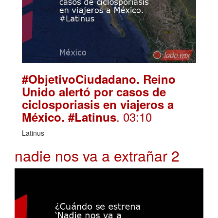
#ObjetivoCiudadano. Reino
Unido alertó por casos de
ciclosporiasis en viajeros a
. 03:10
México. #Latinus
Latinus
nadie nos va a extrañar 2