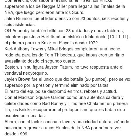
superaron a los de Reggie Miller para llegar a las Finales de la
NBA, que luego perdieron ante los Spurs.
Jalen Brunson fue el líder ofensivo con 23 puntos, seis rebotes y
seis asistencias.
OG Anunoby también brilló con 23 unidades y nueve tableros,
mientras que Josh Hart firmó un histórico triple-doble (10-11-11),
el primero para un Knick en Playoffs desde 1972.
Karl-Anthony Towns y Mikal Bridges completaron una noche
redonda para los de Tom Thibodeau, que impusieron un ritmo
avasallante desde el segundo cuarto.
Boston, sin su figura Jayson Tatum, no tuvo respuesta ante el
vendaval neoyorquino.
Jaylen Brown fue el único que dio batalla (20 puntos), pero se vio
superado por la presión y terminó eliminado por faltas.
El resto del equipo se desplomó en tiros, rebotes y actitud.
Con el Madison Square Garden como una auténtica caldera y
celebridades como Bad Bunny y Timothée Chalamet en primera
fila, los Knicks recuperaron el protagonismo que les había sido
esquivo por décadas.
Ahora, con el factor cancha a favor y una ciudad entera soñando,
buscarán regresar a unas Finales de la NBA por primera vez
desde 1999.