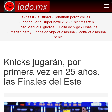
Tog
nav
al-nassr - al ittihad
jonathan perez chivas
donde ver el super bowl 2026
sint maarten
José Manuel Figueroa
Celta de Vigo - Osasuna
mariah carey
celta de vigo vs osasuna
celta vs osasuna
benin
Knicks jugarán, por
primera vez en 25 años,
las Finales del Este