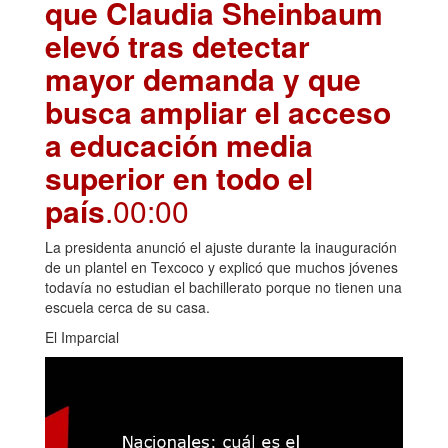
que Claudia Sheinbaum
elevó tras detectar
mayor demanda y que
busca ampliar el acceso
a educación media
superior en todo el
país
.00:00
La presidenta anunció el ajuste durante la inauguración
de un plantel en Texcoco y explicó que muchos jóvenes
todavía no estudian el bachillerato porque no tienen una
escuela cerca de su casa.
El Imparcial