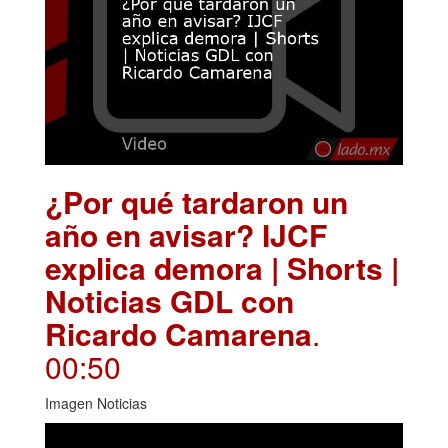
¿Por qué tardaron un
año en avisar? IJCF
explica demora | Shorts |
Noticias GDL con
Ricardo Camarena
.
00:50
Imagen Noticias