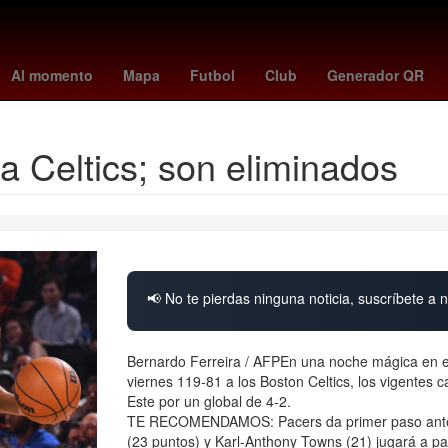
spider-man: brand new day
Morelia
crédito
Al Nassr
st. louis
Al momento
Mapa
Futbol
Club
Generador QR
 Celtics; son eliminados
📢 No te pierdas ninguna noticia, suscríbete a n
Bernardo Ferreira / AFPEn una noche mágica en e
viernes 119-81 a los Boston Celtics, los vigentes 
Este por un global de 4-2.
TE RECOMENDAMOS: Pacers da primer paso ante C
(23 puntos) y Karl-Anthony Towns (21) jugará a par