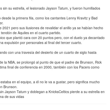
 sin su estrella, el lesionado Jayson Tatum, y fueron humillados
o desde la primera fila, como los cantantes Lenny Kravitz y Bad
er.
 2021 pero sus ilusiones de revalidar el anillo ya se habían hecho
 tendón de Aquiles en el cuarto partido.
 único que plantó cara con 20 puntos pero, con el duelo ya decantado
na expulsión por personales al final del tercer cuarto.
do con una travesía del desierto de un cuarto de siglo hasta
 de la NBA, se prolongó al punto de que el padre de Brunson, Rick
ltima final de conferencia en 2000, también con los Pacers como
aba en el equipo, a él no le va a gustar, pero significa mucho
len Brunson.
in Jayson Tatum y doblegan a KnicksCeltics pierde a su estrella en
ima de sus vidas