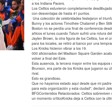
a los Indiana Pacers.
Los Celtics estuvieron completamente desdibujados
con desventajas de hasta 41 puntos.
Una colección de celebridades festejaron el triunf
Bunny y los actores Timothée Chalamet y Ben Still
Boston no se perdía una final de conferencia desde
añicos el lunes cuando Tatum sufrió una rotura del
Jaylen Brown, la otra figura de los Celtics, fue el
para los locales, se retiró al banco por una tempra
Los Knicks hicieron vibrar a los 19.
000 aficionados del Madison Square Garden acaban
volver a final del Este.
Esta ausencia, la tercera mayor entre los equipos
Brunson, era parte de los Knicks que jugaron su ú
rival.
Esto es grandioso.
Que no hayamos estado aquí desde que mi padre est
para esta organización y esta ciudad", declaró Ja
BFGContenidos Relacionados: Celtics sobreviven s
un momento críticoKnicks deja a Celtics con la últ