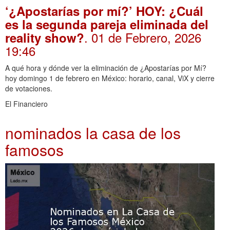
‘¿Apostarías por mí?’ HOY: ¿Cuál
es la segunda pareja eliminada del
. 01 de Febrero, 2026
reality show?
19:46
A qué hora y dónde ver la eliminación de ¿Apostarías por Mí?
hoy domingo 1 de febrero en México: horario, canal, ViX y cierre
de votaciones.
El Financiero
nominados la casa de los
famosos