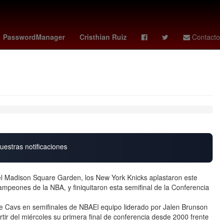
 city sc - real salt lake
Beisbol
Amistosos
PasswordManager
Cristhian Ruiz
Contacto
uestras notificaciones
l Madison Square Garden, los New York Knicks aplastaron este
campeones de la NBA, y finiquitaron esta semifinal de la Conferencia
avs en semifinales de NBAEl equipo liderado por Jalen Brunson
tir del miércoles su primera final de conferencia desde 2000 frente