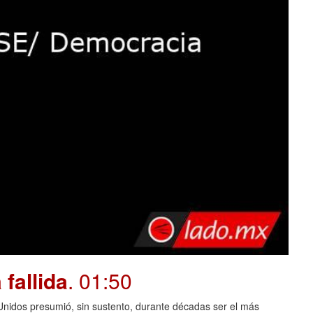
fallida
. 01:50
dos presumió, sin sustento, durante décadas ser el más