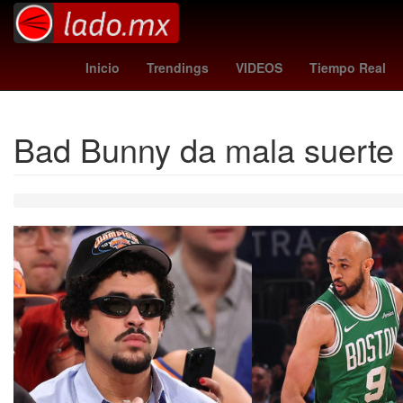
orioles - angels
mariners - tigers
HBO
Inicio
Trendings
VIDEOS
Tiempo Real
Bad Bunny da mala suerte a