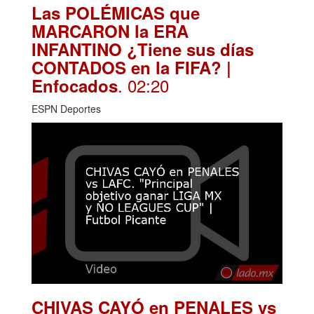
Las POLÉMICAS que
MARCARON la ERA
INFANTINO ¿Tiene sus días
CONTADOS en la FIFA? |
. 02:20
Enfocados
ESPN Deportes
CHIVAS CAYÓ en PENALES vs