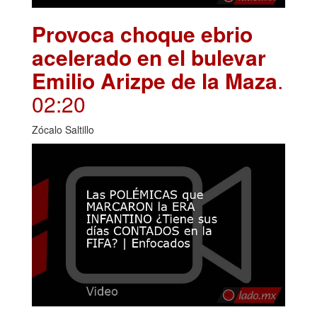
Provoca choque ebrio
acelerado en el bulevar
Emilio Arizpe de la Maza
.
02:20
Zócalo Saltillo