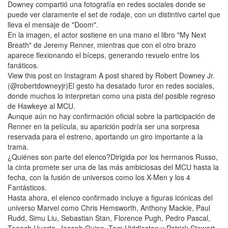
Downey compartió una fotografía en redes sociales donde se
puede ver claramente el set de rodaje, con un distintivo cartel que
lleva el mensaje de "Doom".
En la imagen, el actor sostiene en una mano el libro "My Next
Breath" de Jeremy Renner, mientras que con el otro brazo
aparece flexionando el bíceps, generando revuelo entre los
fanáticos.
View this post on Instagram A post shared by Robert Downey Jr.
(@robertdowneyjr)El gesto ha desatado furor en redes sociales,
donde muchos lo interpretan como una pista del posible regreso
de Hawkeye al MCU.
Aunque aún no hay confirmación oficial sobre la participación de
Renner en la película, su aparición podría ser una sorpresa
reservada para el estreno, aportando un giro importante a la
trama.
¿Quiénes son parte del elenco?Dirigida por los hermanos Russo,
la cinta promete ser una de las más ambiciosas del MCU hasta la
fecha, con la fusión de universos como los X-Men y los 4
Fantásticos.
Hasta ahora, el elenco confirmado incluye a figuras icónicas del
universo Marvel como Chris Hemsworth, Anthony Mackie, Paul
Rudd, Simu Liu, Sebastian Stan, Florence Pugh, Pedro Pascal,
Tenoch Huerta, Joseph Quinn, Tom Hiddleston y Patrick Stewart.