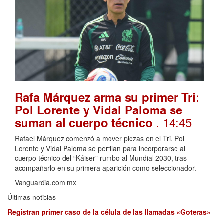
Rafa Márquez arma su primer Tri:
Pol Lorente y Vidal Paloma se
. 14:45
suman al cuerpo técnico
Rafael Márquez comenzó a mover piezas en el Tri. Pol
Lorente y Vidal Paloma se perfilan para incorporarse al
cuerpo técnico del “Káiser” rumbo al Mundial 2030, tras
acompañarlo en su primera aparición como seleccionador.
Vanguardia.com.mx
Últimas noticias
Registran primer caso de la célula de las llamadas «Goteras»