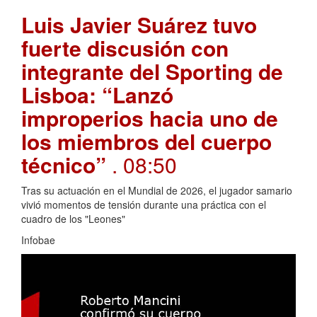
Luis Javier Suárez tuvo
fuerte discusión con
integrante del Sporting de
Lisboa: “Lanzó
improperios hacia uno de
los miembros del cuerpo
técnico”
. 08:50
Tras su actuación en el Mundial de 2026, el jugador samario
vivió momentos de tensión durante una práctica con el
cuadro de los "Leones"
Infobae