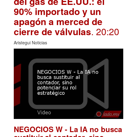
del gas de EE.UU.: el
90% importado y un
apagón a merced de
cierre de válvulas
. 20:20
Aristegui Noticias
NEGOCIOS W - La IA no busca
sustituir al contador, sino