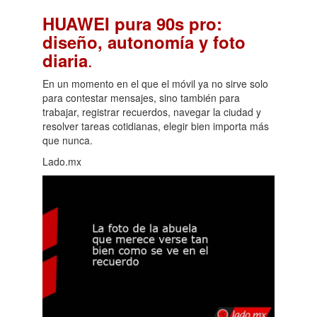
HUAWEI pura 90s pro:
diseño, autonomía y foto
.
diaria
En un momento en el que el móvil ya no sirve solo
para contestar mensajes, sino también para
trabajar, registrar recuerdos, navegar la ciudad y
resolver tareas cotidianas, elegir bien importa más
que nunca.
Lado.mx