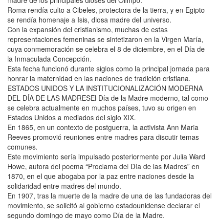
madre de los principales dioses del Olimpo.
Roma rendía culto a Cibeles, protectora de la tierra, y en Egipto
se rendía homenaje a Isis, diosa madre del universo.
Con la expansión del cristianismo, muchas de estas
representaciones femeninas se sintetizaron en la Virgen María,
cuya conmemoración se celebra el 8 de diciembre, en el Día de
la Inmaculada Concepción.
Esta fecha funcionó durante siglos como la principal jornada para
honrar la maternidad en las naciones de tradición cristiana.
ESTADOS UNIDOS Y LA INSTITUCIONALIZACIÓN MODERNA
DEL DÍA DE LAS MADRESEl Día de la Madre moderno, tal como
se celebra actualmente en muchos países, tuvo su origen en
Estados Unidos a mediados del siglo XIX.
En 1865, en un contexto de postguerra, la activista Ann Maria
Reeves promovió reuniones entre madres para discutir temas
comunes.
Este movimiento sería impulsado posteriormente por Julia Ward
Howe, autora del poema “Proclama del Día de las Madres” en
1870, en el que abogaba por la paz entre naciones desde la
solidaridad entre madres del mundo.
En 1907, tras la muerte de la madre de una de las fundadoras del
movimiento, se solicitó al gobierno estadounidense declarar el
segundo domingo de mayo como Día de la Madre.