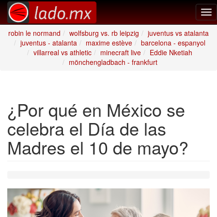
Tog
nav
robin le normand
wolfsburg vs. rb leipzig
juventus vs atalanta
juventus - atalanta
maxime estève
barcelona - espanyol
villarreal vs athletic
minecraft live
Eddie Nketiah
mönchengladbach - frankfurt
¿Por qué en México se
celebra el Día de las
Madres el 10 de mayo?