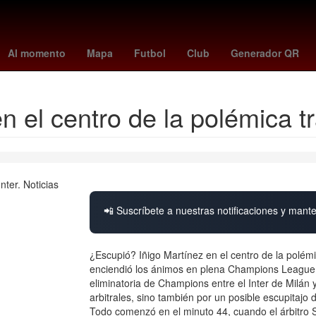
ema la casa de los famosos
luna llena de ciervo
luciano darderi
Al momento
Mapa
Futbol
Club
Generador QR
 el centro de la polémica tra
📲 Suscríbete a nuestras notificaciones y mante
¿Escupió? Iñigo Martínez en el centro de la polémi
enciendió los ánimos en plena Champions League rt
eliminatoria de Champions entre el Inter de Milán 
arbitrales, sino también por un posible escupitajo 
Todo comenzó en el minuto 44, cuando el árbitro Sz