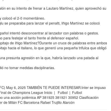
alón en su intento de frenar a Lautaro Martínez, quien aprovechó su
 y colocó el 2-0 momentáneo.
u se preparaba para lanzar el penalti, Iñigo Martínez se colocó
añol intentó desconcentrar al lanzador con palabras o gestos.
o para festejar el tanto frente al defensor español.
upitajo de Iñigo Martínez?Durante un cruce de palabras entre ambos
tajo hacia el italiano, lo que generó una pequeña trifulca que obligó
or una presunta agresión en la que, habría lanzado una patada al
dió no tomar medidas disciplinarias.
FC) May 6, 2025 TAMBIÉN TE PUEDE INTERESAR:Inter se impuso
Final de Champions League Inicio | Futbol | Futbol
Hubo una acción polémica AP 381925 381921 30952 Clasificación
r de Milán FC Barcelona Rafael Trujillo Alarcón