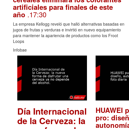
artificiales para finales de este
.17:30
año
La empresa Kellogg reveló que halló alternativas basadas en
jugos de frutas y verduras e invirtió en nuevo equipamiento
para mantener la apariencia de productos como los Froot
Loops
Infobae
Día Internacional
HUAWEI p
pro: diseñ
de la Cerveza: la
autonomía