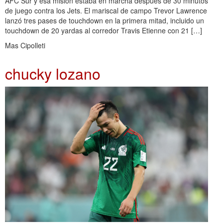
AFC Sur y esa misión estaba en marcha después de 30 minutos
de juego contra los Jets. El mariscal de campo Trevor Lawrence
lanzó tres pases de touchdown en la primera mitad, incluido un
touchdown de 20 yardas al corredor Travis Etienne con 21 […]
Mas Cipolleti
chucky lozano