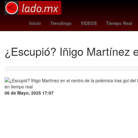
votar la casa de los famosos
Tobey Maguire
x men
g
Inicio
Trendings
VIDEOS
Tiempo Real
¿Escupió? Iñigo Martínez en
06 de Mayo, 2025 17:07