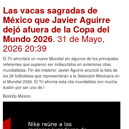
Las vacas sagradas de
México que Javier Aguirre
dejó afuera de la Copa del
Mundo 2026
. 31 de Mayo,
2026 20:39
El Tri afrontará un nuevo Mundial sin algunos de los principales
referentes que supieron ser indiscutidos en anteriores citas
mundialistas. Fin del misterio: Javier Aguirre anunció la lista de
los 26 futbolistas que representarán a la Selección Mexicana en
el Mundial 2026. El Tri afronta esta cita mundialista con mucha
ilusión por ser uno de l
BolaVip Mexico