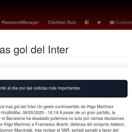
gold
memo schutz
tormenta genevieve
florence pugh
PasswordManager
Cristhian Ruiz
Contacto
s gol del Inter
nte al día con las noticias más importantes
ca tras gol del Inter Un gesto controvertido de Iñigo Martínez
rujilloMar, 06/05/2025 - 16:19 A pesar de un gran partido, la
y el Barcelona ha desatado polémica no solo por ciertas decisiones
de Iñigo Martínez a Francesco Acerbi, defensa del conjunto italiano.
ymon Marciniak, tras revisar el VAR, señaló penalti a favor del