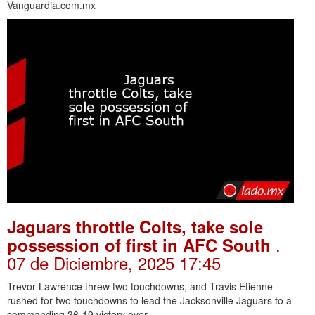
Vanguardia.com.mx
Jaguars throttle Colts, take sole
.
possession of first in AFC South
07 de Diciembre, 2025 17:45
Trevor Lawrence threw two touchdowns, and Travis Etienne
rushed for two touchdowns to lead the Jacksonville Jaguars to a
commanding 36-19 victory over