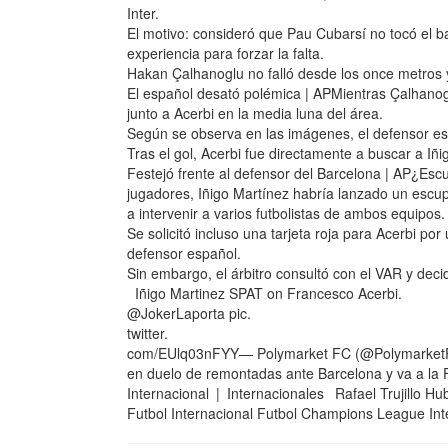
Inter.
El motivo: consideró que Pau Cubarsí no tocó el b
experiencia para forzar la falta.
Hakan Çalhanoglu no falló desde los once metros
El español desató polémica | APMientras Çalhanogl
junto a Acerbi en la media luna del área.
Según se observa en las imágenes, el defensor esp
Tras el gol, Acerbi fue directamente a buscar a Iñig
Festejó frente al defensor del Barcelona | AP¿Esc
jugadores, Iñigo Martínez habría lanzado un escupi
a intervenir a varios futbolistas de ambos equipos.
Se solicitó incluso una tarjeta roja para Acerbi p
defensor español.
Sin embargo, el árbitro consultó con el VAR y deci
Iñigo Martinez SPAT on Francesco Acerbi.
@JokerLaporta pic.
twitter.
com/EUlq03nFYY— Polymarket FC (@Polymarket
en duelo de remontadas ante Barcelona y va a la 
Internacional | Internacionales Rafael Trujillo 
Futbol Internacional Futbol Champions League Inte