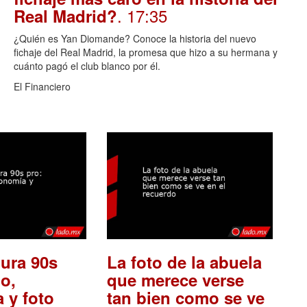
. 17:35
Real Madrid?
¿Quién es Yan Diomande? Conoce la historia del nuevo
fichaje del Real Madrid, la promesa que hizo a su hermana y
cuánto pagó el club blanco por él.
El Financiero
ura 90s
La foto de la abuela
o,
que merece verse
 y foto
tan bien como se ve