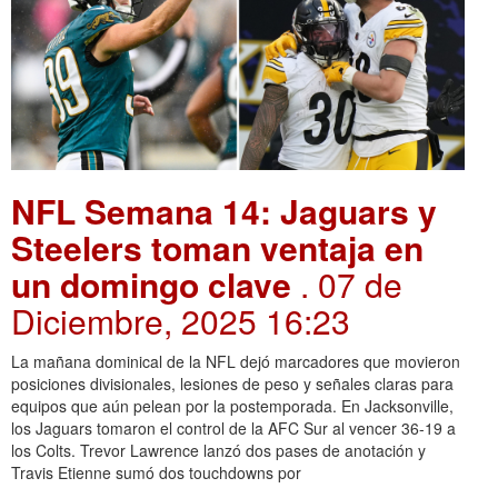
NFL Semana 14: Jaguars y
Steelers toman ventaja en
un domingo clave
. 07 de
Diciembre, 2025 16:23
La mañana dominical de la NFL dejó marcadores que movieron
posiciones divisionales, lesiones de peso y señales claras para
equipos que aún pelean por la postemporada. En Jacksonville,
los Jaguars tomaron el control de la AFC Sur al vencer 36-19 a
los Colts. Trevor Lawrence lanzó dos pases de anotación y
Travis Etienne sumó dos touchdowns por