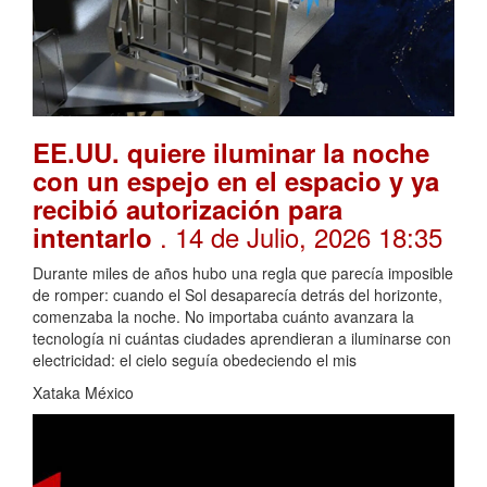
EE.UU. quiere iluminar la noche
con un espejo en el espacio y ya
recibió autorización para
. 14 de Julio, 2026 18:35
intentarlo
Durante miles de años hubo una regla que parecía imposible
de romper: cuando el Sol desaparecía detrás del horizonte,
comenzaba la noche. No importaba cuánto avanzara la
tecnología ni cuántas ciudades aprendieran a iluminarse con
electricidad: el cielo seguía obedeciendo el mis
Xataka México