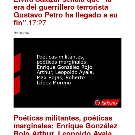
era del guerrillero terrorista
Gustavo Petro ha llegado a su
.17:27
fin”
Semana
Poéticas militantes, poéticas
marginales: Enrique González
Rojo Arthur, Leopoldo Ayala,