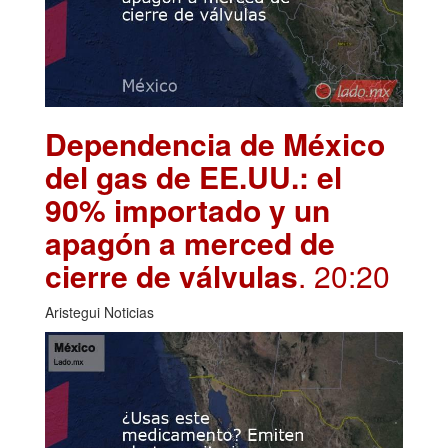
Dependencia de México
del gas de EE.UU.: el
90% importado y un
apagón a merced de
cierre de válvulas
. 20:20
Aristegui Noticias