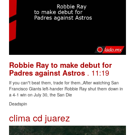
Robbie Ray to make debut for
. 11:19
Padres against Astros
If you can"t beat them, trade for them.,After watching San
Francisco Giants left-hander Robbie Ray shut them down in
a 4-1 win on July 30, the San Die
Deadspin
clima cd juarez