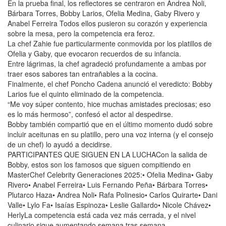
En la prueba final, los reflectores se centraron en Andrea Noli,
Bárbara Torres, Bobby Larios, Ofelia Medina, Gaby Rivero y
Anabel Ferreira Todos ellos pusieron su corazón y experiencia
sobre la mesa, pero la competencia era feroz.
La chef Zahie fue particularmente conmovida por los platillos de
Ofelia y Gaby, que evocaron recuerdos de su infancia.
Entre lágrimas, la chef agradeció profundamente a ambas por
traer esos sabores tan entrañables a la cocina.
Finalmente, el chef Poncho Cadena anunció el veredicto: Bobby
Larios fue el quinto eliminado de la competencia.
“Me voy súper contento, hice muchas amistades preciosas; eso
es lo más hermoso”, confesó el actor al despedirse.
Bobby también compartió que en el último momento dudó sobre
incluir aceitunas en su platillo, pero una voz interna (y el consejo
de un chef) lo ayudó a decidirse.
PARTICIPANTES QUE SIGUEN EN LA LUCHACon la salida de
Bobby, estos son los famosos que siguen compitiendo en
MasterChef Celebrity Generaciones 2025:• Ofelia Medina• Gaby
Rivero• Anabel Ferreira• Luis Fernando Peña• Bárbara Torres•
Plutarco Haza• Andrea Noli• Rafa Polinesio• Carlos Quirarte• Dani
Valle• Lylo Fa• Isaías Espinoza• Leslie Gallardo• Nicole Chávez•
HerlyLa competencia está cada vez más cerrada, y el nivel
culinario sigue aumentando semana tras semana.