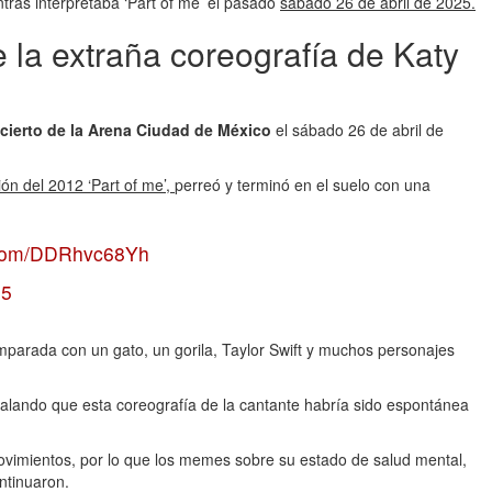
tras interpretaba ‘Part of me’ el pasado
sábado 26 de abril de 2025.
la extraña coreografía de Katy
ncierto de la Arena Ciudad de México
el sábado 26 de abril de
ón del 2012 ‘Part of me’,
perreó y terminó en el suelo con una
r.com/DDRhvc68Yh
25
parada con un gato, un gorila, Taylor Swift y muchos personajes
ñalando que esta coreografía de la cantante habría sido espontánea
movimientos, por lo que los memes sobre su estado de salud mental,
ontinuaron.