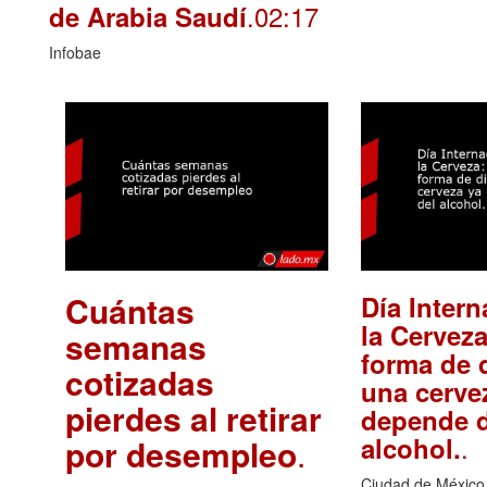
.02:17
de Arabia Saudí
Infobae
Cuántas
Día Intern
la Cerveza
semanas
forma de d
cotizadas
una cerve
pierdes al retirar
depende d
.
alcohol.
por desempleo
.
Ciudad de México,