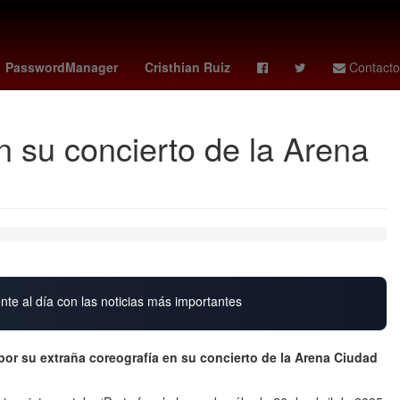
idense
2024
Cashless
Usumacinta
PasswordManager
Cristhian Ruiz
Contacto
 su concierto de la Arena
nte al día con las noticias más importantes
por su extraña coreografía en su concierto de la Arena Ciudad