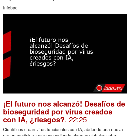
Infobae
¡El futuro nos alcanzó! Desafíos de
bioseguridad por virus creados
. 22:25
con IA, ¿riesgos?
Científicos crean virus funcionales con IA, abriendo una nueva
era en medicina, pero encendiendo alarmas globales sobre