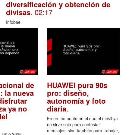
diversificación y obtención de
. 02:17
divisas
Infobae
acional de
HUAWEI pura 90s
: la nueva
pro: diseño,
isfrutar
autonomía y foto
.
za ya no
diaria
el
En un momento en el que el móvil ya
no sirve solo para contestar
mensajes, sino también para trabajar,
 junio 2026.-