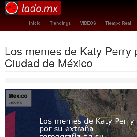
Evangelio de hoy
chargers - vikings
Inicio
Trendings
VIDEOS
Tiempo Real
Los memes de Katy Perry po
Ciudad de México