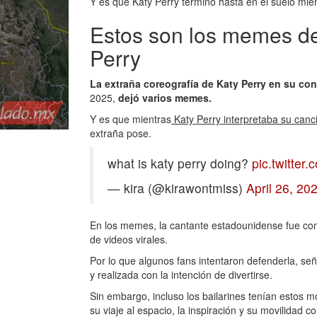
Y es que Katy Perry terminó hasta en el suelo mien
Estos son los memes de 
Perry
La extraña coreografía de Katy Perry en su co
2025,
dejó varios memes.
Y es que mientras
Katy Perry interpretaba su canci
extraña pose.
what is katy perry doing?
pic.twitte
— kira (@kirawontmiss)
April 26, 20
En los memes, la cantante estadounidense fue com
de videos virales.
Por lo que algunos fans intentaron defenderla, se
y realizada con la intención de divertirse.
Sin embargo, incluso los bailarines tenían estos 
su viaje al espacio, la inspiración y su movilidad c