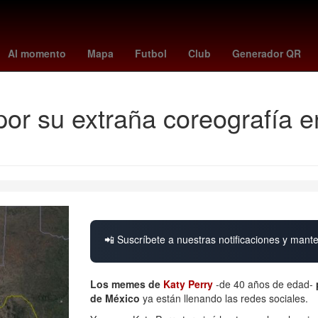
China
Gobierno
cometa interestelar
Barbados
Dólar estadoun
Al momento
Mapa
Futbol
Club
Generador QR
r su extraña coreografía en
📲 Suscríbete a nuestras notificaciones y mante
Los memes de
Katy Perry
-de 40 años de edad-
de México
ya están llenando las redes sociales.