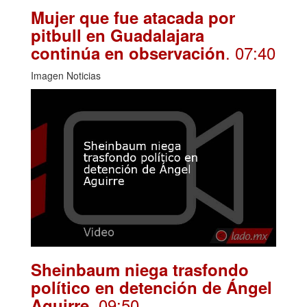
Mujer que fue atacada por
pitbull en Guadalajara
. 07:40
continúa en observación
Imagen Noticias
Sheinbaum niega trasfondo
político en detención de Ángel
. 09:50
Aguirre