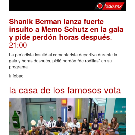
Shanik Berman lanza fuerte
insulto a Memo Schutz en la gala
.
y pide perdón horas después
21:00
La periodista insultó al comentarista deportivo durante la
gala y horas después, pidió perdón “de rodillas” en su
programa
Infobae
la casa de los famosos vota