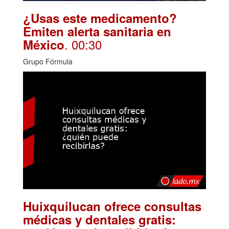
¿Usas este medicamento?
Emiten alerta sanitaria en
. 00:30
México
Grupo Fórmula
Huixquilucan ofrece consultas
médicas y dentales gratis: