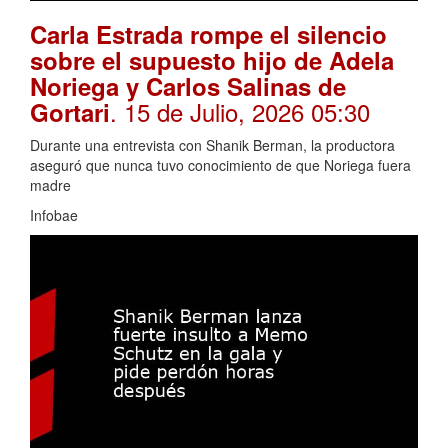
Carla Estrada rompe el silencio
sobre el supuesto hijo de Adela
Noriega y Carlos Salinas de
. 15 de Julio, 2026 05:30
Gortari
Durante una entrevista con Shanik Berman, la productora
aseguró que nunca tuvo conocimiento de que Noriega fuera
madre
Infobae