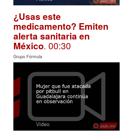
¿Usas este
medicamento? Emiten
alerta sanitaria en
México
. 00:30
Grupo Fórmula