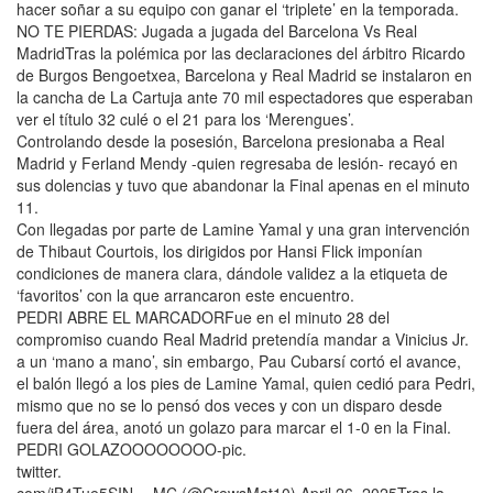
hacer soñar a su equipo con ganar el ‘triplete’ en la temporada.
NO TE PIERDAS: Jugada a jugada del Barcelona Vs Real
MadridTras la polémica por las declaraciones del árbitro Ricardo
de Burgos Bengoetxea, Barcelona y Real Madrid se instalaron en
la cancha de La Cartuja ante 70 mil espectadores que esperaban
ver el título 32 culé o el 21 para los ‘Merengues’.
Controlando desde la posesión, Barcelona presionaba a Real
Madrid y Ferland Mendy -quien regresaba de lesión- recayó en
sus dolencias y tuvo que abandonar la Final apenas en el minuto
11.
Con llegadas por parte de Lamine Yamal y una gran intervención
de Thibaut Courtois, los dirigidos por Hansi Flick imponían
condiciones de manera clara, dándole validez a la etiqueta de
‘favoritos’ con la que arrancaron este encuentro.
PEDRI ABRE EL MARCADORFue en el minuto 28 del
compromiso cuando Real Madrid pretendía mandar a Vinicius Jr.
a un ‘mano a mano’, sin embargo, Pau Cubarsí cortó el avance,
el balón llegó a los pies de Lamine Yamal, quien cedió para Pedri,
mismo que no se lo pensó dos veces y con un disparo desde
fuera del área, anotó un golazo para marcar el 1-0 en la Final.
PEDRI GOLAZOOOOOOOO-pic.
twitter.