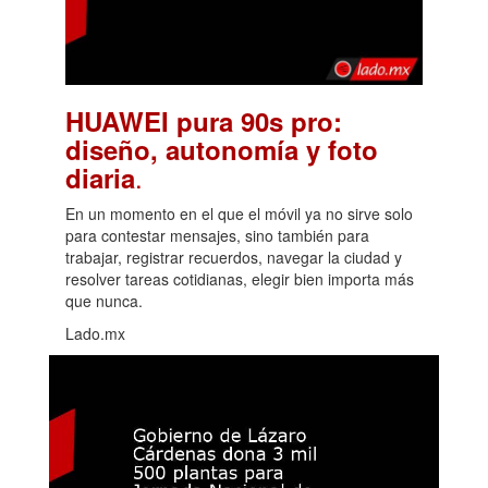
HUAWEI pura 90s pro:
diseño, autonomía y foto
.
diaria
En un momento en el que el móvil ya no sirve solo
para contestar mensajes, sino también para
trabajar, registrar recuerdos, navegar la ciudad y
resolver tareas cotidianas, elegir bien importa más
que nunca.
Lado.mx