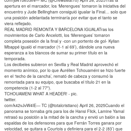
com/jB4Tue5SIN— MC (@CrewsMat10) April 26, 2025Tras la
apertura en el marcador, los ‘Merengues’ tomaron la iniciativa del
encuentro y Jude Bellingham consiguió igualar la Final… solo que
una posición adelantada terminaría por evitar que el tanto se
viera reflejado.
REAL MADRID REMONTA Y BARCELONA IGUALATras los
movimientos de Carlo Ancelotti, los ‘Merengues’ tomaron
completa posesión de la final y -con un portento de gol- Kylian
Mbappé igualó el marcador (1-1 al 69’), dándole una nueva
esperanza a los blancos de sumar su primer título en la
temporada.
Los decibeles subieron en Sevilla y Real Madrid aprovechó el
momento anímico, por lo que Aurélien Tchouaméni se hizo fuerte
en el ‘techo de la cancha’, remató de cabeza y consumó la
remontada para su equipo, que buscaba el título 21 en la
competencia (1-2 al 77").
TCHOUAMENI WHAT A HEADER! - pic.
twitter.
com/k42vJvW4IE— TC (@totalcristiano) April 26, 2025Cuando el
panorama se tornaba gris para los de Hansi Flick, Lamine Yamal
retrasó su posición a la mitad de la cancha y envió un balón a las
espaldas de los defensores para que Ferrán Torres ganara por
velocidad, se quitara a Courtois y definiera para el 2-2 (83’) que