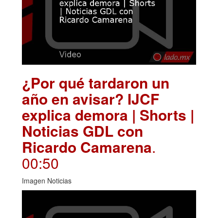
¿Por qué tardaron un
año en avisar? IJCF
explica demora | Shorts |
Noticias GDL con
Ricardo Camarena
.
00:50
Imagen Noticias