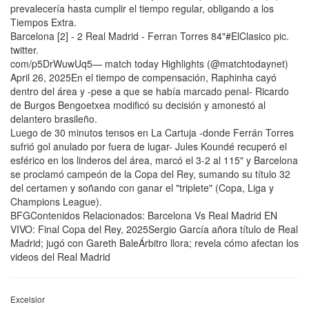
prevalecería hasta cumplir el tiempo regular, obligando a los
Tiempos Extra.
Barcelona [2] - 2 Real Madrid - Ferran Torres 84"#ElClasico pic.
twitter.
com/p5DrWuwUq5— match today Highlights (@matchtodaynet)
April 26, 2025En el tiempo de compensación, Raphinha cayó
dentro del área y -pese a que se había marcado penal- Ricardo
de Burgos Bengoetxea modificó su decisión y amonestó al
delantero brasileño.
Luego de 30 minutos tensos en La Cartuja -donde Ferrán Torres
sufrió gol anulado por fuera de lugar- Jules Koundé recuperó el
esférico en los linderos del área, marcó el 3-2 al 115" y Barcelona
se proclamó campeón de la Copa del Rey, sumando su título 32
del certamen y soñando con ganar el "triplete" (Copa, Liga y
Champions League).
BFGContenidos Relacionados: Barcelona Vs Real Madrid EN
VIVO: Final Copa del Rey, 2025Sergio García añora título de Real
Madrid; jugó con Gareth BaleÁrbitro llora; revela cómo afectan los
videos del Real Madrid
Excelsior