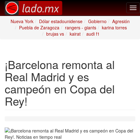
Tog
nav
Nueva York
Dólar estadounidense
Gobierno
Agresión
Puebla de Zaragoza
rangers - giants
karina torres
brujas vs
kairat
audi f1
¡Barcelona remonta al
Real Madrid y es
campeón en Copa del
Rey!