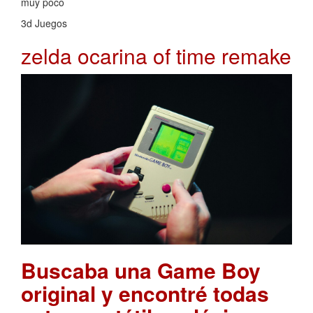
muy poco
3d Juegos
zelda ocarina of time remake
Buscaba una Game Boy
original y encontré todas