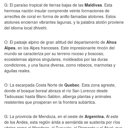
G: El paraíso tropical de tierras bajas de las
Maldivas
. Esta
hermosa nación insular comprende veinte formaciones de
arrecifes de coral en forma de anillo llamadas atolones. Estos
atolones encierran vibrantes lagunas, y la palabra atolón proviene
del idioma local dhivehi.
O: El paisaje alpino de gran altitud del departamento de
Altos
Alpes
, en los Alpes franceses. Este impresionante rincón del
mundo se caracteriza por su terreno rocoso y boscoso,
ecosistemas alpinos singulares, moldeados por las duras
condiciones, y una fauna diversa, como rebecos, marmotas y
águilas reales.
O: La escarpada Costa Norte de
Quebec
. Esta zona agreste,
donde el bosque boreal abraza el río San Lorenzo desde
Tadoussac hasta Blanc-Sablon, alberga plantas y animales
resistentes que prosperan en la frontera subártica.
G: La provincia de Mendoza, en el oeste de
Argentina.
Al este
de los Andes, esta región árida a semiárida se sustenta por ríos
vitales como el Mendoza, el Tunuyán, el Diamante y el Atuel, que