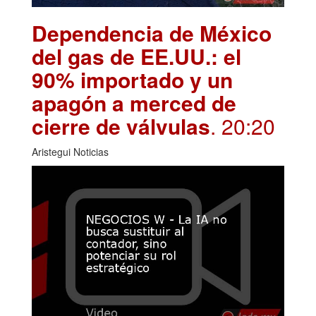
Dependencia de México
del gas de EE.UU.: el
90% importado y un
apagón a merced de
cierre de válvulas
. 20:20
Aristegui Noticias