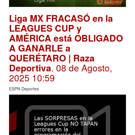
Liga MX FRACASÓ en la
LEAGUES CUP y
AMÉRICA está OBLIGADO
A GANARLE a
QUERÉTARO | Raza
Deportiva
. 08 de Agosto,
2025 10:59
ESPN Deportes