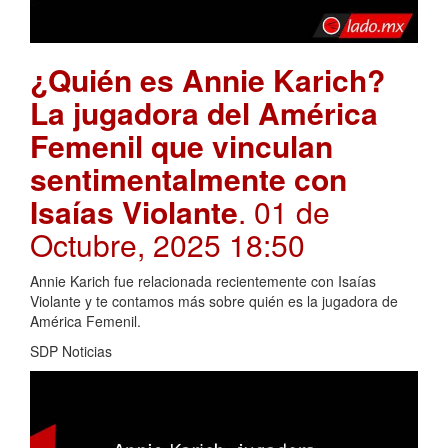
¿Quién es Annie Karich?
La jugadora del América
Femenil que vinculan
sentimentalmente con
Isaías Violante
. 01 de
Octubre, 2025 18:50
Annie Karich fue relacionada recientemente con Isaías
Violante y te contamos más sobre quién es la jugadora de
América Femenil.
SDP Noticias