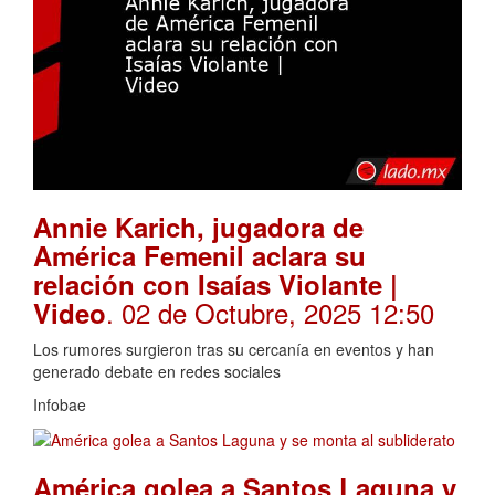
Annie Karich, jugadora de
América Femenil aclara su
relación con Isaías Violante |
. 02 de Octubre, 2025 12:50
Video
Los rumores surgieron tras su cercanía en eventos y han
generado debate en redes sociales
Infobae
América golea a Santos Laguna y