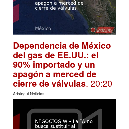
Dependencia de México
del gas de EE.UU.: el
90% importado y un
apagón a merced de
cierre de válvulas
. 20:20
Aristegui Noticias