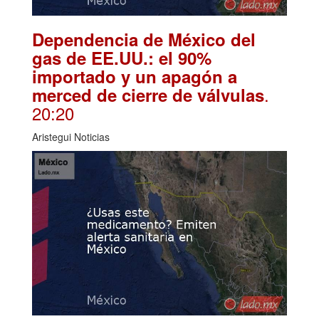
Dependencia de México del
gas de EE.UU.: el 90%
importado y un apagón a
.
merced de cierre de válvulas
20:20
Aristegui Noticias