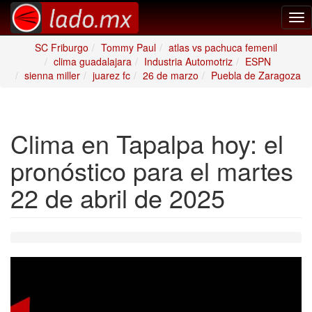
Tog
nav
SC Friburgo
Tommy Paul
atlas vs pachuca femenil
clima guadalajara
Industria Automotriz
ESPN
sienna miller
juarez fc
26 de marzo
Puebla de Zaragoza
Clima en Tapalpa hoy: el
pronóstico para el martes
22 de abril de 2025