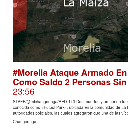
#Morelia Ataque Armado En
Como Saldo 2 Personas Sin 
23:56
STAFF/@michangoonga/RED-113 Dos muertos y un herido fue e
conocida como «Fútbol Park», ubicada en la comunidad de La M
autoridades policiales, las cuales agregaron que una de las vícti
Changoonga