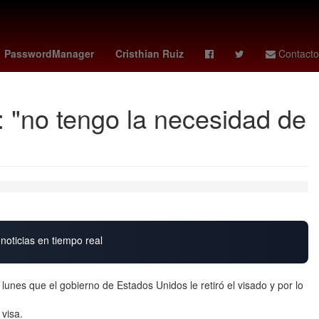
to Alvarado
tabla leagues cup
ranking fifa
PasswordManager
Cristhian Ruiz
Contacto
: "no tengo la necesidad de
noticias en tiempo real
lunes que el gobierno de Estados Unidos le retiró el visado y por lo
visa.