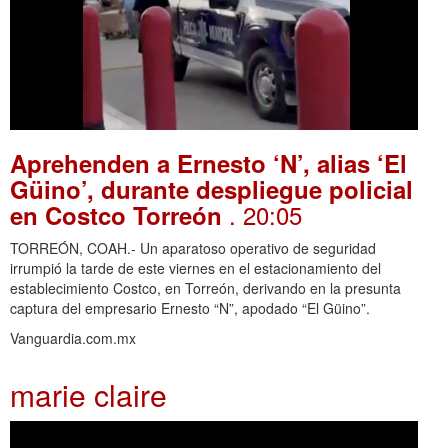
Aprehenden a Ernesto ‘N’, alias ‘El
Güino’, durante despliegue policial
. 20:05
en Costco Torreón
TORREÓN, COAH.- Un aparatoso operativo de seguridad
irrumpió la tarde de este viernes en el estacionamiento del
establecimiento Costco, en Torreón, derivando en la presunta
captura del empresario Ernesto “N”, apodado “El Güino”.
Vanguardia.com.mx
marie claire