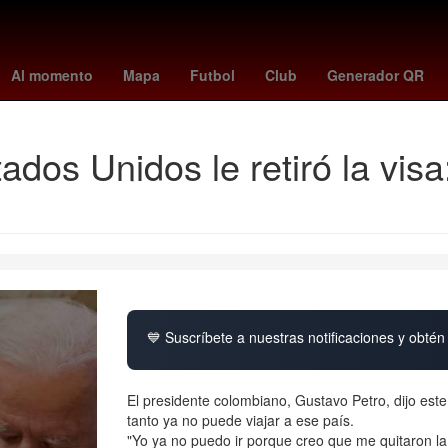
ases 2025
Erick Pulgar
Idioma francés
Senador
Brasil
Rober
Al momento
Mapa
Futbol
Club
Generador QR
dos Unidos le retiró la visa
💙 Suscríbete a nuestras notificaciones y obtén 
El presidente colombiano, Gustavo Petro, dijo este 
tanto ya no puede viajar a ese país.
"Yo ya no puedo ir porque creo que me quitaron la 