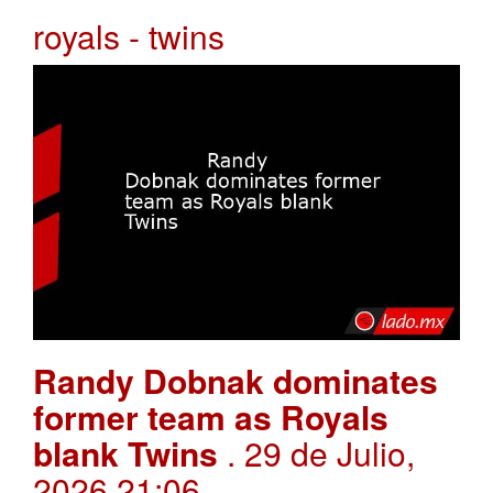
royals - twins
Randy Dobnak dominates
former team as Royals
blank Twins
. 29 de Julio,
2026 21:06