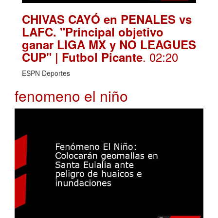
CHIVAS CAYÓ en PENALES vs
LAFC. "Principal objetivo
ganar LIGA MX y NO LEAGUES
. 02:20
CUP" | Futbol Picante
ESPN Deportes
fenomeno el niño