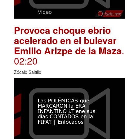
Provoca choque ebrio
acelerado en el bulevar
Emilio Arizpe de la Maza
.
02:20
Zócalo Saltillo