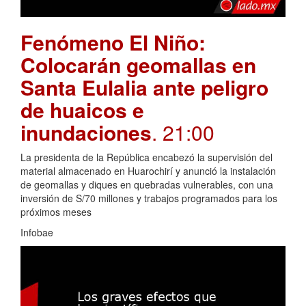
Fenómeno El Niño:
Colocarán geomallas en
Santa Eulalia ante peligro
de huaicos e
inundaciones
. 21:00
La presidenta de la República encabezó la supervisión del
material almacenado en Huarochirí y anunció la instalación
de geomallas y diques en quebradas vulnerables, con una
inversión de S/70 millones y trabajos programados para los
próximos meses
Infobae